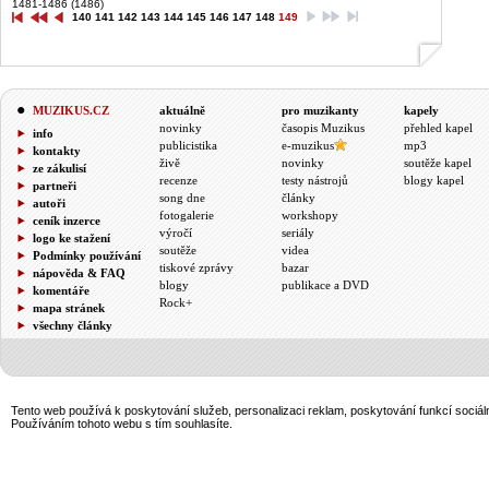
1481-1486 (1486)
140
141
142
143
144
145
146
147
148
149
MUZIKUS.CZ
aktuálně
pro muzikanty
kapely
novinky
časopis Muzikus
přehled kapel
info
publicistika
e-muzikus
mp3
kontakty
živě
novinky
soutěže kapel
ze zákulisí
recenze
testy nástrojů
blogy kapel
partneři
song dne
články
autoři
fotogalerie
workshopy
ceník inzerce
výročí
seriály
logo ke stažení
soutěže
videa
Podmínky používání
tiskové zprávy
bazar
nápověda & FAQ
blogy
publikace a DVD
komentáře
Rock+
mapa stránek
všechny články
Tento web používá k poskytování služeb, personalizaci reklam, poskytování funkcí sociál
Používáním tohoto webu s tím souhlasíte.