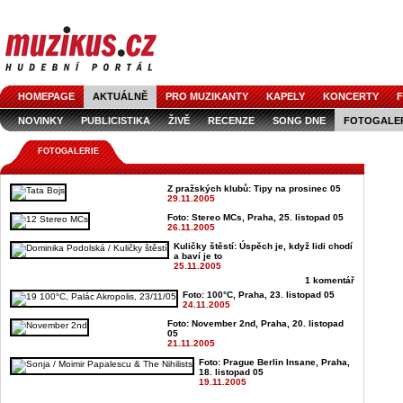
HOMEPAGE
AKTUÁLNĚ
PRO MUZIKANTY
KAPELY
KONCERTY
F
NOVINKY
PUBLICISTIKA
ŽIVĚ
RECENZE
SONG DNE
FOTOGALE
FOTOGALERIE
Z pražských klubů: Tipy na prosinec 05
29.11.2005
Foto: Stereo MCs, Praha, 25. listopad 05
26.11.2005
Kuličky štěstí: Úspěch je, když lidi chodí
a baví je to
25.11.2005
1 komentář
Foto: 100°C, Praha, 23. listopad 05
24.11.2005
Foto: November 2nd, Praha, 20. listopad
05
21.11.2005
Foto: Prague Berlin Insane, Praha,
18. listopad 05
19.11.2005