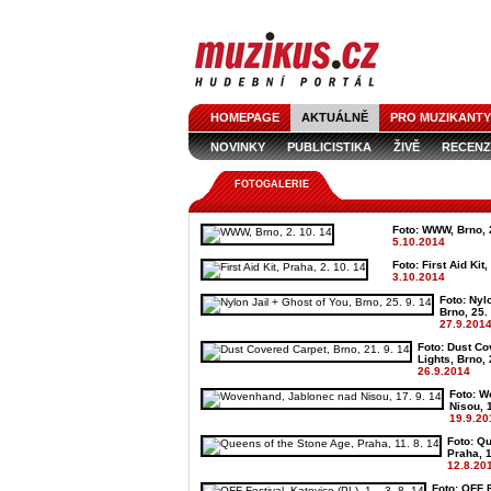
HOMEPAGE
AKTUÁLNĚ
PRO MUZIKANTY
NOVINKY
PUBLICISTIKA
ŽIVĚ
RECENZ
FOTOGALERIE
Foto: WWW, Brno, 2
5.10.2014
Foto: First Aid Kit
3.10.2014
Foto: Nyl
Brno, 25.
27.9.201
Foto: Dust Co
Lights, Brno, 
26.9.2014
Foto: W
Nisou, 1
19.9.20
Foto: Q
Praha, 1
12.8.20
Foto: OFF F