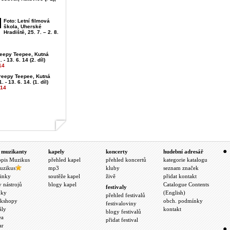
Foto: Letní filmová
škola, Uherské
Hradiště, 25. 7. – 2. 8.
reepy Teepee, Kutná
 - 13. 6. 14 (2. díl)
14
Creepy Teepee, Kutná
. - 13. 6. 14. (1. díl)
014
 muzikanty
kapely
koncerty
hudební adresář
opis Muzikus
přehled kapel
přehled koncertů
kategorie katalogu
uzikus
mp3
kluby
seznam značek
inky
soutěže kapel
živě
přidat kontakt
y nástrojů
blogy kapel
Catalogue Contents
festivaly
nky
(English)
přehled festivalů
kshopy
obch. podmínky
festivaloviny
ály
kontakt
blogy festivalů
ea
přidat festival
ar