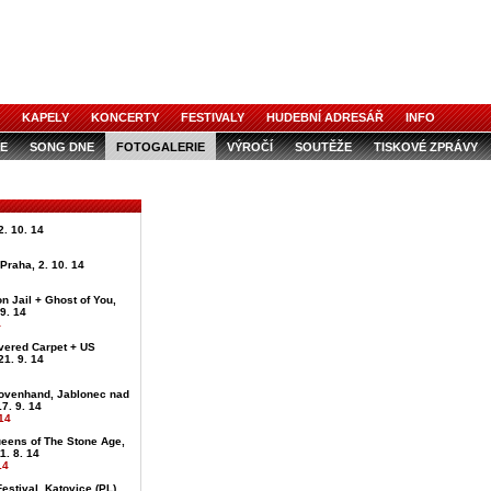
KAPELY
KONCERTY
FESTIVALY
HUDEBNÍ ADRESÁŘ
INFO
E
SONG DNE
FOTOGALERIE
VÝROČÍ
SOUTĚŽE
TISKOVÉ ZPRÁVY
. 10. 14
, Praha, 2. 10. 14
on Jail + Ghost of You,
 9. 14
4
vered Carpet + US
21. 9. 14
ovenhand, Jablonec nad
7. 9. 14
14
ueens of The Stone Age,
1. 8. 14
14
estival, Katovice (PL),