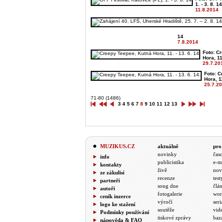
1. - 3. 8. 14
11.8.2014
14
7.8.2014
Foto: C
Hora, 11.
29.7.20
Foto: 
Hora, 11
25.7.2
71-80 (1486)
3
4
5
6
7
8
9
10
11
12
13
MUZIKUS.CZ
aktuálně
pro
novinky
čas
info
publicistika
e-m
kontakty
živě
nov
ze zákulisí
recenze
test
partneři
song dne
člá
autoři
fotogalerie
wor
ceník inzerce
výročí
seri
logo ke stažení
soutěže
vid
Podmínky používání
tiskové zprávy
baz
nápověda & FAQ