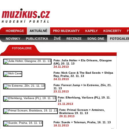
HOMEPAGE
AKTUÁLNĚ
PRO MUZIKANTY
KAPELY
KONCERTY
F
NOVINKY
PUBLICISTIKA
ŽIVĚ
RECENZE
SONG DNE
FOTOGALE
FOTOGALERIE
Foto: Julia Holter + Ela Orleans, Glasgow
(UK), 20. 11. 13
24.11.2013
Foto: Nick Cave & The Bad Seeds + Shilpa
Ray, Praha, 22. 11. 13
24.11.2013
Foto: Forrest Jump + In Extremo, Zlín, 21.
11. 13
23.11.2013
Foto: Efterklang, Varšava (PL), 19. 11.
13
21.11.2013
Foto: Primal Scream + Antoines,
Bratislava 19. 11. 13
20.11.2013
Foto: Suede + Teleman, Praha, 16. 11. 13
18.11.2013