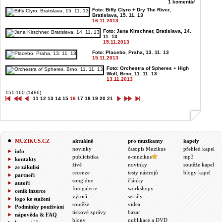
1 komentář
Foto: Biffy Clyro + Dry The River,
Bratislava, 15. 11. 13
16.11.2013
Foto: Jana Kirschner, Bratislava, 14.
11. 13
15.11.2013
Foto: Placebo, Praha, 13. 11. 13
15.11.2013
Foto: Orchestra of Spheres + High
Wolf, Brno, 11. 11. 13
13.11.2013
151-160 (1486)
11
12
13
14
15
16
17
18
19
20
21
MUZIKUS.CZ
aktuálně
pro muzikanty
kapely
novinky
časopis Muzikus
přehled kapel
info
publicistika
e-muzikus
mp3
kontakty
živě
novinky
soutěže kapel
ze zákulisí
recenze
testy nástrojů
blogy kapel
partneři
song dne
články
autoři
fotogalerie
workshopy
ceník inzerce
výročí
seriály
logo ke stažení
soutěže
videa
Podmínky používání
tiskové zprávy
bazar
nápověda & FAQ
blogy
publikace a DVD