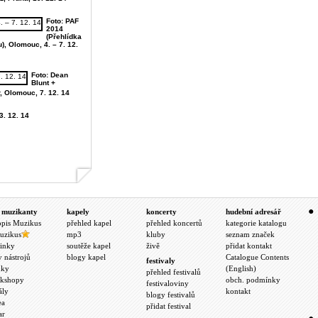
Foto: PAF
2014
(Přehlídka
, Olomouc, 4. – 7. 12.
Foto: Dean
Blunt +
 Olomouc, 7. 12. 14
3. 12. 14
 muzikanty
kapely
koncerty
hudební adresář
opis Muzikus
přehled kapel
přehled koncertů
kategorie katalogu
uzikus
mp3
kluby
seznam značek
inky
soutěže kapel
živě
přidat kontakt
y nástrojů
blogy kapel
Catalogue Contents
festivaly
nky
(English)
přehled festivalů
kshopy
obch. podmínky
festivaloviny
ály
kontakt
blogy festivalů
ea
přidat festival
ar