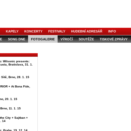
KAPELY
KONCERTY
FESTIVALY
HUDEBNÍ ADRESÁŘ
INFO
E
SONG DNE
FOTOGALERIE
VÝROČÍ
SOUTĚŽE
TISKOVÉ ZPRÁVY
o: Wilsonic presents:
uoia, Bratislava, 31. 1.
 Sítě, Brno, 28. 1. 15
IOR + At Bona Fide,
no, 20. 1. 15
Brno, 11. 1. 15
 the City + Sajtban +
2. 14
z, Praha, 19. 12. 14