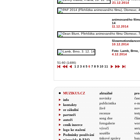
21.12.2014
animovaného filmu)
14
11.12.2014
Slowmotiondancer,
10.12.2014
Foto: Lamb, Brno, 
4.12.2014
51-60 (1486)
1
2
3
4
5
6
7
8
9
10
11
MUZIKUS.CZ
aktuálně
pro
novinky
čas
info
publicistika
e-m
kontakty
živě
nov
ze zákulisí
recenze
test
partneři
song dne
člá
autoři
fotogalerie
wor
ceník inzerce
výročí
seri
logo ke stažení
soutěže
vid
Podmínky používání
tiskové zprávy
baz
nápověda & FAQ