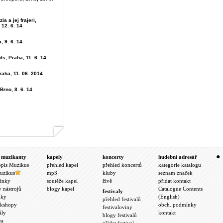
ia a jej frajeri,
 12. 6. 14
, 9. 6. 14
ls, Praha, 11. 6. 14
raha, 11. 06. 2014
Brno, 8. 6. 14
 muzikanty
kapely
koncerty
hudební adresář
opis Muzikus
přehled kapel
přehled koncertů
kategorie katalogu
uzikus
mp3
kluby
seznam značek
inky
soutěže kapel
živě
přidat kontakt
y nástrojů
blogy kapel
Catalogue Contents
festivaly
nky
(English)
přehled festivalů
kshopy
obch. podmínky
festivaloviny
ály
kontakt
blogy festivalů
ea
přidat festival