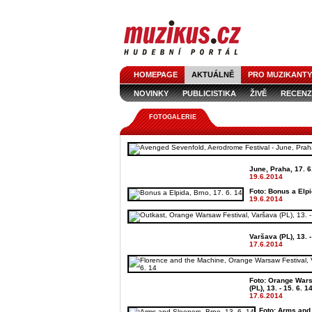
HOMEPAGE
AKTUÁLNĚ
PRO MUZIKANTY
NOVINKY
PUBLICISTIKA
ŽIVĚ
RECENZ
FOTOGALERIE
June, Praha, 17. 6
19.6.2014
Foto: Bonus a Elpi
19.6.2014
Varšava (PL), 13. -
17.6.2014
Foto: Orange Wars
(PL), 13. - 15. 6. 1
17.6.2014
Foto: Arms and 