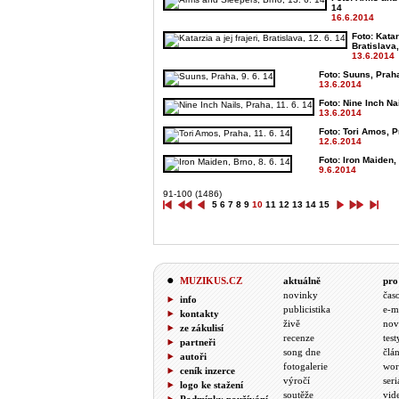
14
16.6.2014
Foto: Katarz
Bratislava,
13.6.2014
Foto: Suuns, Praha
13.6.2014
Foto: Nine Inch Nai
13.6.2014
Foto: Tori Amos, P
12.6.2014
Foto: Iron Maiden, 
9.6.2014
91-100 (1486)
5
6
7
8
9
10
11
12
13
14
15
MUZIKUS.CZ
aktuálně
pro
novinky
čas
info
publicistika
e-m
kontakty
živě
nov
ze zákulisí
recenze
test
partneři
song dne
člá
autoři
fotogalerie
wor
ceník inzerce
výročí
seri
logo ke stažení
soutěže
vid
Podmínky používání