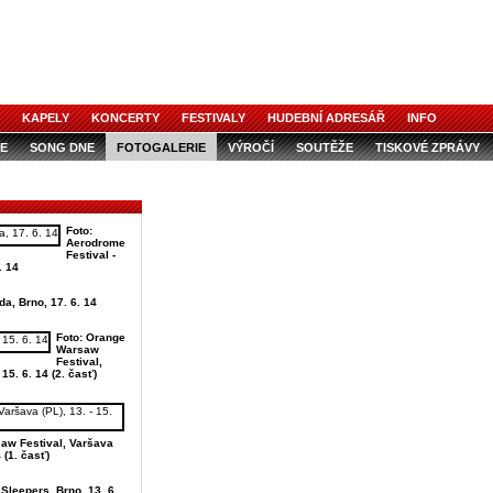
KAPELY
KONCERTY
FESTIVALY
HUDEBNÍ ADRESÁŘ
INFO
E
SONG DNE
FOTOGALERIE
VÝROČÍ
SOUTĚŽE
TISKOVÉ ZPRÁVY
Foto:
Aerodrome
Festival -
. 14
da, Brno, 17. 6. 14
Foto: Orange
Warsaw
Festival,
 15. 6. 14 (2. časť)
aw Festival, Varšava
4 (1. časť)
Sleepers, Brno, 13. 6.