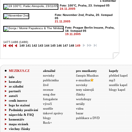
1 komentář
Foto: 100°C, Praha, 23. listopad 05
24.11.2005
Foto: November 2nd, Praha, 20. listopad
05
21.11.2005
Foto: Prague Berlin Insane, Praha,
18. listopad 05
19.11.2005
1477-1486 (1486)
140
141
142
143
144
145
146
147
148
149
MUZIKUS.CZ
aktuálně
pro muzikanty
kapely
novinky
časopis Muzikus
přehled kapel
info
publicistika
e-muzikus
mp3
kontakty
živě
novinky
soutěže kapel
ze zákulisí
recenze
testy nástrojů
blogy kapel
partneři
song dne
články
autoři
fotogalerie
workshopy
ceník inzerce
výročí
seriály
logo ke stažení
soutěže
videa
Podmínky používání
tiskové zprávy
bazar
nápověda & FAQ
blogy
publikace a DVD
komentáře
Rock+
mapa stránek
všechny články