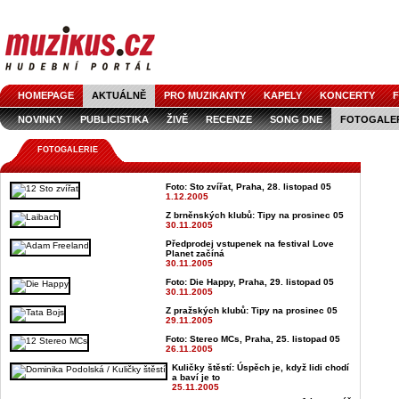
HOMEPAGE
AKTUÁLNĚ
PRO MUZIKANTY
KAPELY
KONCERTY
F
NOVINKY
PUBLICISTIKA
ŽIVĚ
RECENZE
SONG DNE
FOTOGALE
FOTOGALERIE
Foto: Sto zvířat, Praha, 28. listopad 05
1.12.2005
Z brněnských klubů: Tipy na prosinec 05
30.11.2005
Předprodej vstupenek na festival Love
Planet začíná
30.11.2005
Foto: Die Happy, Praha, 29. listopad 05
30.11.2005
Z pražských klubů: Tipy na prosinec 05
29.11.2005
Foto: Stereo MCs, Praha, 25. listopad 05
26.11.2005
Kuličky štěstí: Úspěch je, když lidi chodí
a baví je to
25.11.2005