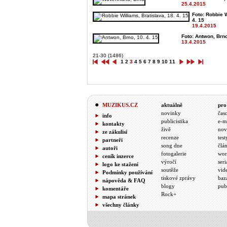
25.4.2015
Foto: Robbie W
4. 15
19.4.2015
Foto: Antwon, Brno
13.4.2015
21-30 (1486)
1
2
3
4
5
6
7
8
9
10
11
MUZIKUS.CZ
aktuálně
pro
novinky
čas
info
publicistika
e-m
kontakty
živě
nov
ze zákulisí
recenze
test
partneři
song dne
člá
autoři
fotogalerie
wor
ceník inzerce
výročí
seri
logo ke stažení
soutěže
vid
Podmínky používání
tiskové zprávy
baz
nápověda & FAQ
blogy
pub
komentáře
Rock+
mapa stránek
všechny články