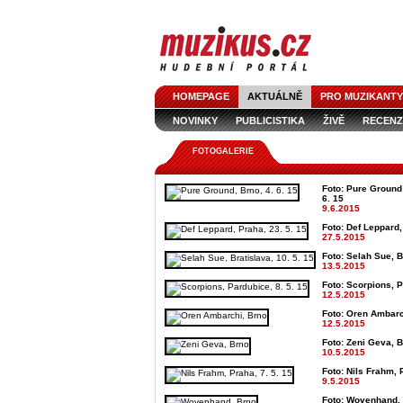
HOMEPAGE
AKTUÁLNĚ
PRO MUZIKANTY
NOVINKY
PUBLICISTIKA
ŽIVĚ
RECENZ
FOTOGALERIE
Foto: Pure Ground
6. 15
9.6.2015
Foto: Def Leppard,
27.5.2015
Foto: Selah Sue, B
13.5.2015
Foto: Scorpions, P
12.5.2015
Foto: Oren Ambarch
12.5.2015
Foto: Zeni Geva, B
10.5.2015
Foto: Nils Frahm, 
9.5.2015
Foto: Wovenhand, 