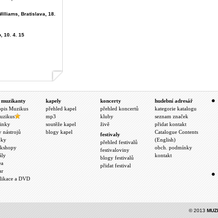
illiams, Bratislava, 18.
, 10. 4. 15
 muzikanty
kapely
koncerty
hudební adresář
opis Muzikus
přehled kapel
přehled koncertů
kategorie katalogu
uzikus
mp3
kluby
seznam značek
inky
soutěže kapel
živě
přidat kontakt
y nástrojů
blogy kapel
Catalogue Contents
festivaly
nky
(English)
přehled festivalů
kshopy
obch. podmínky
festivaloviny
ály
kontakt
blogy festivalů
ea
přidat festival
ar
likace a DVD
© 2013
MUZ