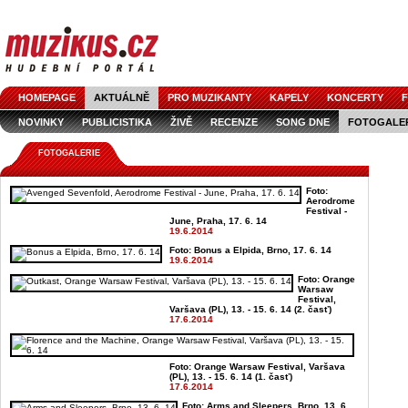
HOMEPAGE
AKTUÁLNĚ
PRO MUZIKANTY
KAPELY
KONCERTY
F
NOVINKY
PUBLICISTIKA
ŽIVĚ
RECENZE
SONG DNE
FOTOGALE
FOTOGALERIE
Foto:
Aerodrome
Festival -
June, Praha, 17. 6. 14
19.6.2014
Foto: Bonus a Elpida, Brno, 17. 6. 14
19.6.2014
Foto: Orange
Warsaw
Festival,
Varšava (PL), 13. - 15. 6. 14 (2. časť)
17.6.2014
Foto: Orange Warsaw Festival, Varšava
(PL), 13. - 15. 6. 14 (1. časť)
17.6.2014
Foto: Arms and Sleepers, Brno, 13. 6.