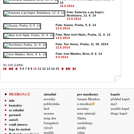
14
16.6.2014
Foto: Katarzia a jej frajeri,
Bratislava, 12. 6. 14
13.6.2014
Foto: Suuns, Praha, 9. 6. 14
13.6.2014
Foto: Nine Inch Nails, Praha, 11. 6. 14
13.6.2014
Foto: Tori Amos, Praha, 11. 06. 2014
12.6.2014
Foto: Iron Maiden, Brno, 8. 6. 14
9.6.2014
91-100 (1486)
5
6
7
8
9
10
11
12
13
14
15
MUZIKUS.CZ
aktuálně
pro muzikanty
kapely
novinky
časopis Muzikus
přehled kapel
info
publicistika
e-muzikus
mp3
kontakty
živě
novinky
soutěže kapel
ze zákulisí
recenze
testy nástrojů
blogy kapel
partneři
song dne
články
autoři
fotogalerie
workshopy
ceník inzerce
výročí
seriály
logo ke stažení
soutěže
videa
Podmínky používání