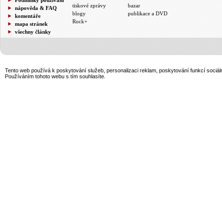
tiskové zprávy
bazar
nápověda & FAQ
blogy
publikace a DVD
komentáře
Rock+
mapa stránek
všechny články
Tento web používá k poskytování služeb, personalizaci reklam, poskytování funkcí sociál
Používáním tohoto webu s tím souhlasíte.