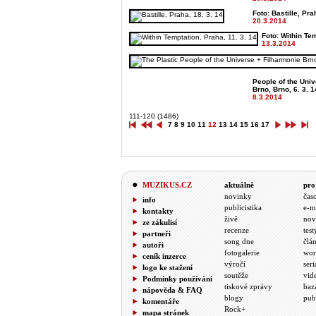
Foto: Bastille, Pra
20.3.2014
Foto: Within Tem
13.3.2014
People of the Uni
Brno, Brno, 6. 3. 1
8.3.2014
111-120 (1486)
7
8
9
10
11
12
13
14
15
16
17
MUZIKUS.CZ
aktuálně
pro
novinky
čas
info
publicistika
e-m
kontakty
živě
nov
ze zákulisí
recenze
test
partneři
song dne
člá
autoři
fotogalerie
wor
ceník inzerce
výročí
seri
logo ke stažení
soutěže
vid
Podmínky používání
tiskové zprávy
baz
nápověda & FAQ
blogy
pub
komentáře
Rock+
mapa stránek