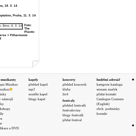
ha, 18. 3. 14
ptation, Praha, 11. 3. 14
Foto:
The
Plastic
verse + Filharmonie
4
 muzikanty
kapely
koncerty
hudební adresář
opis Muzikus
přehled kapel
přehled koncertů
kategorie katalogu
uzikus
mp3
kluby
seznam značek
inky
soutěže kapel
živě
přidat kontakt
y nástrojů
blogy kapel
Catalogue Contents
festivaly
nky
(English)
přehled festivalů
kshopy
obch. podmínky
festivaloviny
ály
kontakt
blogy festivalů
ea
přidat festival
ar
likace a DVD