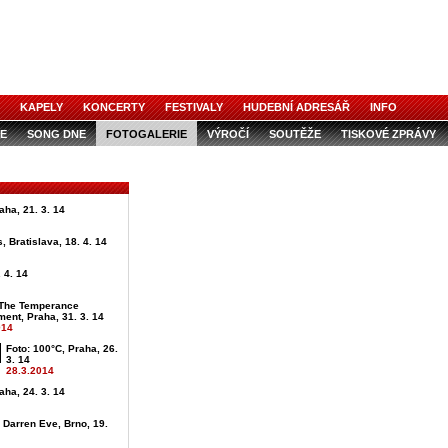
KAPELY
KONCERTY
FESTIVALY
HUDEBNÍ ADRESÁŘ
INFO
E
SONG DNE
FOTOGALERIE
VÝROČÍ
SOUTĚŽE
TISKOVÉ ZPRÁVY
aha, 21. 3. 14
, Bratislava, 18. 4. 14
 4. 14
 The Temperance
ent, Praha, 31. 3. 14
014
Foto: 100°C, Praha, 26.
3. 14
28.3.2014
aha, 24. 3. 14
+ Darren Eve, Brno, 19.