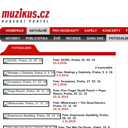
HOMEPAGE
AKTUÁLNĚ
PRO MUZIKANTY
KAPELY
KONCERTY
F
NOVINKY
PUBLICISTIKA
ŽIVĚ
RECENZE
SONG DNE
FOTOGALE
FOTOGALERIE
Foto: AC/DC, Praha, 22. 05. 16
23.5.2016
2 komentáře
Foto: Rodrigo y Gabriela, Praha, 9. 4. 16
2.5.2016
Foto: Scorpions, Praha, 27. 02. 16
29.2.2016
Foto: Five Finger Death Punch + Papa
Roach, Praha, 20. 11. 15
23.11.2015
Foto: Whitesnake + The Dead Daisies,
Praha, 17. 11. 15
19.11.2015
Foto: Esperanza Spalding, Praha,
28. 10. 15
1.11.2015
Foto: The War On Drugs, Vídeň, 18. 8.