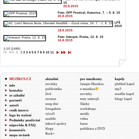
15
25.8.2015
Foto: OFF Festival, Katovice, 7. – 9. 8. 15
20.8.2015
LFŠ
2015
18.8.2015
Foto: Interpol, Praha, 12. 8. 15
16.8.2015
1-10 (1486)
1
2
3
4
5
6
7
8
9
10
11
MUZIKUS.CZ
aktuálně
pro muzikanty
kapely
novinky
časopis Muzikus
přehled kapel
info
publicistika
e-muzikus
mp3
kontakty
živě
novinky
soutěže kapel
ze zákulisí
recenze
testy nástrojů
blogy kapel
partneři
song dne
články
autoři
fotogalerie
workshopy
ceník inzerce
výročí
seriály
logo ke stažení
soutěže
videa
Podmínky používání
tiskové zprávy
bazar
nápověda & FAQ
blogy
publikace a DVD
komentáře
Rock+
mapa stránek