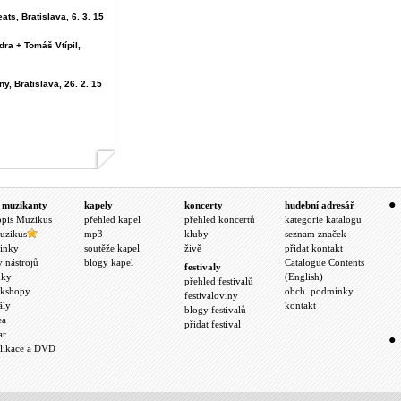
ats, Bratislava, 6. 3. 15
dra + Tomáš Vtípil,
y, Bratislava, 26. 2. 15
 muzikanty
kapely
koncerty
hudební adresář
opis Muzikus
přehled kapel
přehled koncertů
kategorie katalogu
uzikus
mp3
kluby
seznam značek
inky
soutěže kapel
živě
přidat kontakt
y nástrojů
blogy kapel
Catalogue Contents
festivaly
nky
(English)
přehled festivalů
kshopy
obch. podmínky
festivaloviny
ály
kontakt
blogy festivalů
ea
přidat festival
ar
likace a DVD