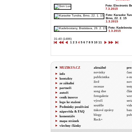
Foto: Electronic Be
7.3.2015
Foto: Karaoke Tun
Brno, 22. 2. 15
1.3.2015
Foto: Kadebostan
1.3.2015
31-40 (1486)
1
2
3
4
5
6
7
8
9
10
11
MUZIKUS.CZ
aktuálně
pro
novinky
čas
info
publicistika
e-m
kontakty
živě
nov
ze zákulisí
recenze
test
partneři
song dne
člá
autoři
fotogalerie
wor
ceník inzerce
výročí
seri
logo ke stažení
soutěže
vid
Podmínky používání
tiskové zprávy
baz
nápověda & FAQ
blogy
pub
komentáře
Rock+
mapa stránek
všechny články