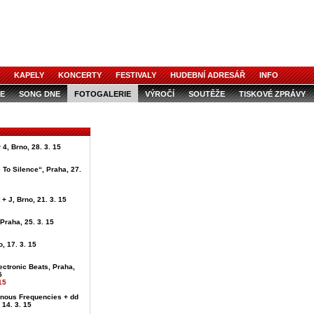
KAPELY
KONCERTY
FESTIVALY
HUDEBNÍ ADRESÁŘ
INFO
E
SONG DNE
FOTOGALERIE
VÝROČÍ
SOUTĚŽE
TISKOVÉ ZPRÁVY
4, Brno, 28. 3. 15
 To Silence“, Praha, 27.
+ J, Brno, 21. 3. 15
 Praha, 25. 3. 15
, 17. 3. 15
ectronic Beats, Praha,
5
15
onous Frequencies + dd
 14. 3. 15