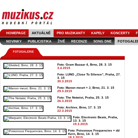
HOMEPAGE
AKTUÁLNĚ
PRO MUZIKANTY
KAPELY
KONCERTY
F
NOVINKY
PUBLICISTIKA
ŽIVĚ
RECENZE
SONG DNE
FOTOGALE
FOTOGALERIE
Foto: Gram Bazaar 4, Brno, 28. 3. 15
3.4.2015
Foto: LUNO „Close To Silence“, Praha, 27.
3. 15
30.3.2015
Foto: Manon meurt + J, Brno, 21. 3. 15
29.3.2015
Foto: The Notwist, Praha, 25. 3. 15
26.3.2015
Foto: Archive, Brno, 17. 3. 15
22.3.2015
Foto: Electronic Beats, Praha,
13. 3. 15
19.3.2015
Foto: Poisonous Frequencies + dd
Kern, Brno, 14. 3. 15
18.3.2015