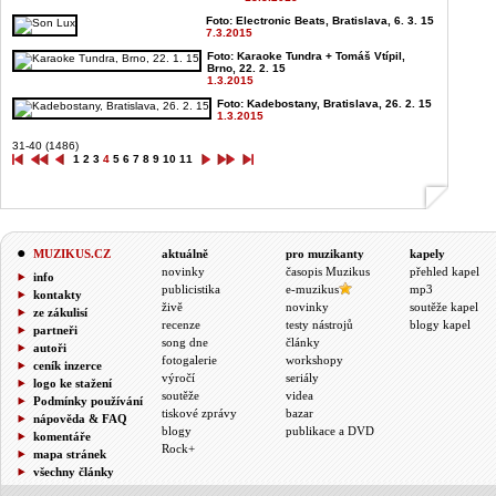
Foto: Electronic Beats, Bratislava, 6. 3. 15
7.3.2015
Foto: Karaoke Tundra + Tomáš Vtípil,
Brno, 22. 2. 15
1.3.2015
Foto: Kadebostany, Bratislava, 26. 2. 15
1.3.2015
31-40 (1486)
1
2
3
4
5
6
7
8
9
10
11
MUZIKUS.CZ
aktuálně
pro muzikanty
kapely
novinky
časopis Muzikus
přehled kapel
info
publicistika
e-muzikus
mp3
kontakty
živě
novinky
soutěže kapel
ze zákulisí
recenze
testy nástrojů
blogy kapel
partneři
song dne
články
autoři
fotogalerie
workshopy
ceník inzerce
výročí
seriály
logo ke stažení
soutěže
videa
Podmínky používání
tiskové zprávy
bazar
nápověda & FAQ
blogy
publikace a DVD
komentáře
Rock+
mapa stránek
všechny články