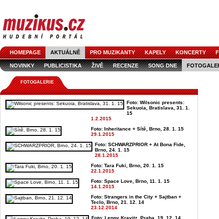
HOMEPAGE
AKTUÁLNĚ
PRO MUZIKANTY
KAPELY
KONCERTY
F
NOVINKY
PUBLICISTIKA
ŽIVĚ
RECENZE
SONG DNE
FOTOGALE
FOTOGALERIE
Foto: Wilsonic presents:
Sekuoia, Bratislava, 31. 1.
15
1.2.2015
Foto: Inheritance + Sítě, Brno, 28. 1. 15
29.1.2015
Foto: SCHWARZPRIOR + At Bona Fide,
Brno, 24. 1. 15
28.1.2015
Foto: Tara Fuki, Brno, 20. 1. 15
22.1.2015
Foto: Space Love, Brno, 11. 1. 15
14.1.2015
Foto: Strangers in the City + Sajtban +
Teclo, Brno, 21. 12. 14
23.12.2014
Foto: Lenny Kravitz, Praha, 19. 12. 14