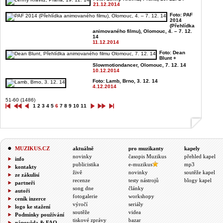
21.12.2014
Foto: PAF
2014
(Přehlídka
animovaného filmu), Olomouc, 4. – 7. 12.
14
11.12.2014
Foto: Dean
Blunt +
Slowmotiondancer, Olomouc, 7. 12. 14
10.12.2014
Foto: Lamb, Brno, 3. 12. 14
4.12.2014
51-60 (1486)
1
2
3
4
5
6
7
8
9
10
11
MUZIKUS.CZ
aktuálně
pro muzikanty
kapely
novinky
časopis Muzikus
přehled kapel
info
publicistika
e-muzikus
mp3
kontakty
živě
novinky
soutěže kapel
ze zákulisí
recenze
testy nástrojů
blogy kapel
partneři
song dne
články
autoři
fotogalerie
workshopy
ceník inzerce
výročí
seriály
logo ke stažení
soutěže
videa
Podmínky používání
tiskové zprávy
bazar
nápověda & FAQ