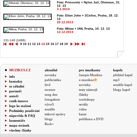
Foto: Priessnitz + Nylon Jail, Olomouc, 31.
12. 13
3.1.2014
Foto: Elton John + 2Cellos, Praha, 18. 12.
13
20.12.2013
Foto: Milow + IAN, Praha, 10. 12. 13
12.12.2013
131-140 (1486)
9
10
11
12
13
14
15
16
17
18
19
MUZIKUS.CZ
aktuálně
pro muzikanty
kapely
novinky
časopis Muzikus
přehled kapel
info
publicistika
e-muzikus
mp3
kontakty
živě
novinky
soutěže kapel
ze zákulisí
recenze
testy nástrojů
blogy kapel
partneři
song dne
články
autoři
fotogalerie
workshopy
ceník inzerce
výročí
seriály
logo ke stažení
soutěže
videa
Podmínky používání
tiskové zprávy
bazar
nápověda & FAQ
blogy
publikace a DVD
komentáře
Rock+
mapa stránek
všechny články