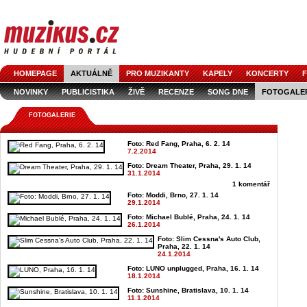
HOMEPAGE
AKTUÁLNĚ
PRO MUZIKANTY
KAPELY
KONCERTY
F
NOVINKY
PUBLICISTIKA
ŽIVĚ
RECENZE
SONG DNE
FOTOGALE
FOTOGALERIE
Foto: Red Fang, Praha, 6. 2. 14
7.2.2014
Foto: Dream Theater, Praha, 29. 1. 14
31.1.2014
1 komentář
Foto: Moddi, Brno, 27. 1. 14
29.1.2014
Foto: Michael Bublé, Praha, 24. 1. 14
26.1.2014
Foto: Slim Cessna's Auto Club,
Praha, 22. 1. 14
24.1.2014
Foto: LUNO unplugged, Praha, 16. 1. 14
18.1.2014
Foto: Sunshine, Bratislava, 10. 1. 14
11.1.2014