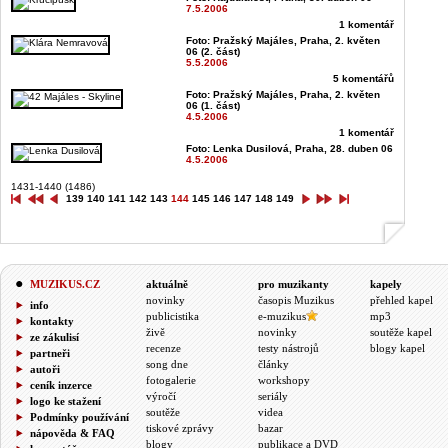
7.5.2006
1 komentář
Foto: Pražský Majáles, Praha, 2. květen
06 (2. část)
5.5.2006
5 komentářů
Foto: Pražský Majáles, Praha, 2. květen
06 (1. část)
4.5.2006
1 komentář
Foto: Lenka Dusilová, Praha, 28. duben 06
4.5.2006
1431-1440 (1486)
139
140
141
142
143
144
145
146
147
148
149
MUZIKUS.CZ
aktuálně
pro muzikanty
kapely
novinky
časopis Muzikus
přehled kapel
info
publicistika
e-muzikus
mp3
kontakty
živě
novinky
soutěže kapel
ze zákulisí
recenze
testy nástrojů
blogy kapel
partneři
song dne
články
autoři
fotogalerie
workshopy
ceník inzerce
výročí
seriály
logo ke stažení
soutěže
videa
Podmínky používání
tiskové zprávy
bazar
nápověda & FAQ
blogy
publikace a DVD