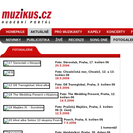
HOMEPAGE
AKTUÁLNĚ
PRO MUZIKANTY
KAPELY
KONCERTY
F
NOVINKY
PUBLICISTIKA
ŽIVĚ
RECENZE
SONG DNE
FOTOGALE
FOTOGALERIE
Foto: Stereolab, Praha, 17. květen 06
20.5.2006
Foto: Chvalečská noc, Chvaleč, 12. a 13.
květen 06
18.5.2006
Foto: G8 Transglobal, Praha, 3. květen 06
18.5.2006
Foto: The Wedding Present, Praha, 12.
květen 06
14.5.2006
Foto: Pražský Majáles, Praha, 2. květen
06 (3. část)
12.5.2006
Post-It, Praha, 6. květen 06
7.5.2006
1 komentář
Foto: Hajdulafest, Praha, 30. duben 06