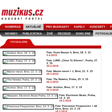
HOMEPAGE
AKTUÁLNĚ
PRO MUZIKANTY
KAPELY
KONCERTY
F
NOVINKY
PUBLICISTIKA
ŽIVĚ
RECENZE
SONG DNE
FOTOGALE
FOTOGALERIE
Foto: Gram Bazaar 4, Brno, 28. 3. 15
3.4.2015
Foto: LUNO „Close To Silence“, Praha, 27.
3. 15
30.3.2015
Foto: Manon meurt + J, Brno, 21. 3. 15
29.3.2015
Foto: The Notwist, Praha, 25. 3. 15
26.3.2015
Foto: Archive, Brno, 17. 3. 15
22.3.2015
Foto: Electronic Beats, Praha,
13. 3. 15
19.3.2015
Foto: Poisonous Frequencies + dd
Kern, Brno, 14. 3. 15
18.3.2015