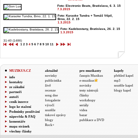
Foto: Electronic Beats, Bratislava, 6. 3. 15
7.3.2015
Foto: Karaoke Tundra + Tomáš Vtípil,
Brno, 22. 2. 15
1.3.2015
Foto: Kadebostany, Bratislava, 26. 2. 15
1.3.2015
31-40 (1486)
1
2
3
4
5
6
7
8
9
10
11
MUZIKUS.CZ
aktuálně
pro muzikanty
kapely
novinky
časopis Muzikus
přehled kapel
info
publicistika
e-muzikus
mp3
kontakty
živě
novinky
soutěže kapel
ze zákulisí
recenze
testy nástrojů
blogy kapel
partneři
song dne
články
autoři
fotogalerie
workshopy
ceník inzerce
výročí
seriály
logo ke stažení
soutěže
videa
Podmínky používání
tiskové zprávy
bazar
nápověda & FAQ
blogy
publikace a DVD
komentáře
Rock+
mapa stránek
všechny články