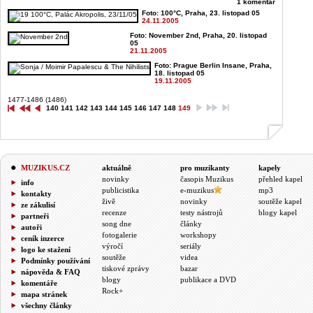
1 komentář
Foto: 100°C, Praha, 23. listopad 05
24.11.2005
Foto: November 2nd, Praha, 20. listopad
05
21.11.2005
Foto: Prague Berlin Insane, Praha,
18. listopad 05
19.11.2005
1477-1486 (1486)
140
141
142
143
144
145
146
147
148
149
MUZIKUS.CZ
aktuálně
pro muzikanty
kapely
novinky
časopis Muzikus
přehled kapel
info
publicistika
e-muzikus
mp3
kontakty
živě
novinky
soutěže kapel
ze zákulisí
recenze
testy nástrojů
blogy kapel
partneři
song dne
články
autoři
fotogalerie
workshopy
ceník inzerce
výročí
seriály
logo ke stažení
soutěže
videa
Podmínky používání
tiskové zprávy
bazar
nápověda & FAQ
blogy
publikace a DVD
komentáře
Rock+
mapa stránek
všechny články