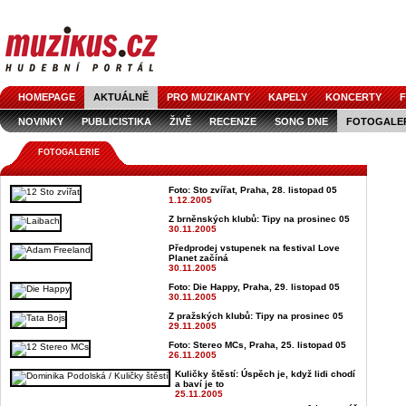
HOMEPAGE
AKTUÁLNĚ
PRO MUZIKANTY
KAPELY
KONCERTY
F
NOVINKY
PUBLICISTIKA
ŽIVĚ
RECENZE
SONG DNE
FOTOGALE
FOTOGALERIE
Foto: Sto zvířat, Praha, 28. listopad 05
1.12.2005
Z brněnských klubů: Tipy na prosinec 05
30.11.2005
Předprodej vstupenek na festival Love
Planet začíná
30.11.2005
Foto: Die Happy, Praha, 29. listopad 05
30.11.2005
Z pražských klubů: Tipy na prosinec 05
29.11.2005
Foto: Stereo MCs, Praha, 25. listopad 05
26.11.2005
Kuličky štěstí: Úspěch je, když lidi chodí
a baví je to
25.11.2005