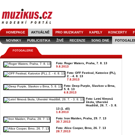
HOMEPAGE
AKTUÁLNĚ
PRO MUZIKANTY
KAPELY
KONCERTY
F
NOVINKY
PUBLICISTIKA
ŽIVĚ
RECENZE
SONG DNE
FOTOGALE
FOTOGALERIE
Foto: Roger Waters, Praha, 7. 8. 13
9.8.2013
Foto: OFF Festival, Katovice (PL),
2. - 4. 8. 13
7.8.2013
Foto: Deep Purple, Slavkov u Brna,
5. 8. 13
6.8.2013
Foto: Letní filmová
škola, Uherské
Hradiště, 26. 7. - 3. 8.
13 (1. díl)
1.8.2013
Foto: Iron Maiden, Praha, 29. 7. 13
30.7.2013
Foto: Alice Cooper, Brno, 26. 7. 13
28.7.2013