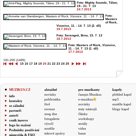
Foto: Mighty Sounds, Tábor,
19.- 21. 7. 13
24.7.2013
Foto:
Masters
of Rock,
Vizovice, 11. - 14. 7. 13 (2. díl)
19.7.2013
Foto: Serengeti, Brno, 15. 7. 13
18.7.2013
Foto: Masters of Rock, Vizovice,
11. - 14. 7. 13 (1. díl)
17.7.2013
191-200 (1486)
15
16
17
18
19
20
21
22
23
24
25
MUZIKUS.CZ
aktuálně
pro muzikanty
kapely
novinky
časopis Muzikus
přehled kapel
info
publicistika
e-muzikus
mp3
kontakty
živě
novinky
soutěže kapel
ze zákulisí
recenze
testy nástrojů
blogy kapel
partneři
song dne
články
autoři
fotogalerie
workshopy
ceník inzerce
výročí
seriály
logo ke stažení
soutěže
videa
Podmínky používání
tiskové zprávy
bazar
nápověda & FAQ