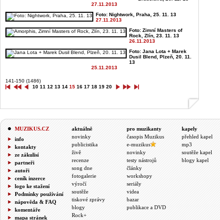
27.11.2013
Foto: Nightwork, Praha, 25. 11. 13
27.11.2013
Foto: Zimní Masters of
Rock, Zlín, 23. 11. 13
26.11.2013
Foto: Jana Lota + Marek
Dusil Blend, Plzeň, 20. 11.
13
25.11.2013
141-150 (1486)
10
11
12
13
14
15
16
17
18
19
20
MUZIKUS.CZ
aktuálně
pro muzikanty
kapely
novinky
časopis Muzikus
přehled kapel
info
publicistika
e-muzikus
mp3
kontakty
živě
novinky
soutěže kapel
ze zákulisí
recenze
testy nástrojů
blogy kapel
partneři
song dne
články
autoři
fotogalerie
workshopy
ceník inzerce
výročí
seriály
logo ke stažení
soutěže
videa
Podmínky používání
tiskové zprávy
bazar
nápověda & FAQ
blogy
publikace a DVD
komentáře
Rock+
mapa stránek