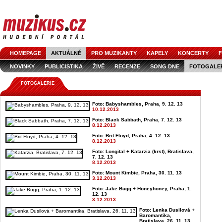
HOMEPAGE
AKTUÁLNĚ
PRO MUZIKANTY
KAPELY
KONCERTY
F
NOVINKY
PUBLICISTIKA
ŽIVĚ
RECENZE
SONG DNE
FOTOGALE
FOTOGALERIE
Foto: Babyshambles, Praha, 9. 12. 13
10.12.2013
Foto: Black Sabbath, Praha, 7. 12. 13
8.12.2013
Foto: Brit Floyd, Praha, 4. 12. 13
8.12.2013
Foto: Longital + Katarzia (krst), Bratislava,
7. 12. 13
8.12.2013
Foto: Mount Kimbie, Praha, 30. 11. 13
3.12.2013
Foto: Jake Bugg + Honeyhoney, Praha, 1.
12. 13
3.12.2013
Foto: Lenka Dusilová +
Baromantika,
Bratislava, 26. 11. 13