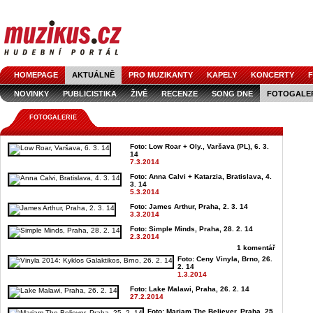
HOMEPAGE
AKTUÁLNĚ
PRO MUZIKANTY
KAPELY
KONCERTY
F
NOVINKY
PUBLICISTIKA
ŽIVĚ
RECENZE
SONG DNE
FOTOGALE
FOTOGALERIE
Foto: Low Roar + Oly., Varšava (PL), 6. 3.
14
7.3.2014
Foto: Anna Calvi + Katarzia, Bratislava, 4.
3. 14
5.3.2014
Foto: James Arthur, Praha, 2. 3. 14
3.3.2014
Foto: Simple Minds, Praha, 28. 2. 14
2.3.2014
1 komentář
Foto: Ceny Vinyla, Brno, 26.
2. 14
1.3.2014
Foto: Lake Malawi, Praha, 26. 2. 14
27.2.2014
Foto: Mariam The Believer, Praha, 25.