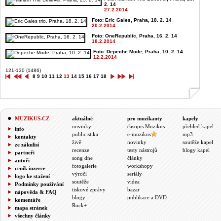
2. 14
27.2.2014
Foto: Eric Gales, Praha, 18. 2. 14
20.2.2014
Foto: OneRepublic, Praha, 16. 2. 14
18.2.2014
Foto: Depeche Mode, Praha, 10. 2. 14
12.2.2014
121-130 (1486)
8
9
10
11
12
13
14
15
16
17
18
MUZIKUS.CZ
aktuálně
pro muzikanty
kapely
novinky
časopis Muzikus
přehled kapel
info
publicistika
e-muzikus
mp3
kontakty
živě
novinky
soutěže kapel
ze zákulisí
recenze
testy nástrojů
blogy kapel
partneři
song dne
články
autoři
fotogalerie
workshopy
ceník inzerce
výročí
seriály
logo ke stažení
soutěže
videa
Podmínky používání
tiskové zprávy
bazar
nápověda & FAQ
blogy
publikace a DVD
komentáře
Rock+
mapa stránek
všechny články