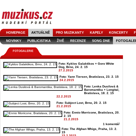
HOMEPAGE
AKTUÁLNĚ
PRO MUZIKANTY
KAPELY
KONCERTY
F
NOVINKY
PUBLICISTIKA
ŽIVĚ
RECENZE
SONG DNE
FOTOGALE
FOTOGALERIE
Foto: Kyklos Galaktikos + Goro White
Dog, Brno, 24. 2. 15
27.2.2015
Foto: Yann Tiersen, Bratislava, 23. 2. 15
24.2.2015
Foto: Lenka Dusilová &
Baromantika + Longital,
Bratislava, 18. 2. 15
22.2.2015
Foto: Subject Lost, Brno, 20. 2. 15
21.2.2015
Foto: Ennio Morricone, Bratislava, 20.
2. 15
21.2.2015
1 komentář
Foto: The Afghan Whigs, Praha, 13. 2.
15
15.2.2015