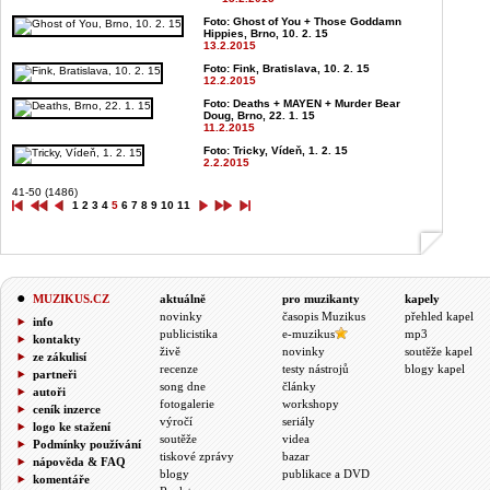
Foto: Ghost of You + Those Goddamn
Hippies, Brno, 10. 2. 15
13.2.2015
Foto: Fink, Bratislava, 10. 2. 15
12.2.2015
Foto: Deaths + MAYEN + Murder Bear
Doug, Brno, 22. 1. 15
11.2.2015
Foto: Tricky, Vídeň, 1. 2. 15
2.2.2015
41-50 (1486)
1
2
3
4
5
6
7
8
9
10
11
MUZIKUS.CZ
aktuálně
pro muzikanty
kapely
novinky
časopis Muzikus
přehled kapel
info
publicistika
e-muzikus
mp3
kontakty
živě
novinky
soutěže kapel
ze zákulisí
recenze
testy nástrojů
blogy kapel
partneři
song dne
články
autoři
fotogalerie
workshopy
ceník inzerce
výročí
seriály
logo ke stažení
soutěže
videa
Podmínky používání
tiskové zprávy
bazar
nápověda & FAQ
blogy
publikace a DVD
komentáře