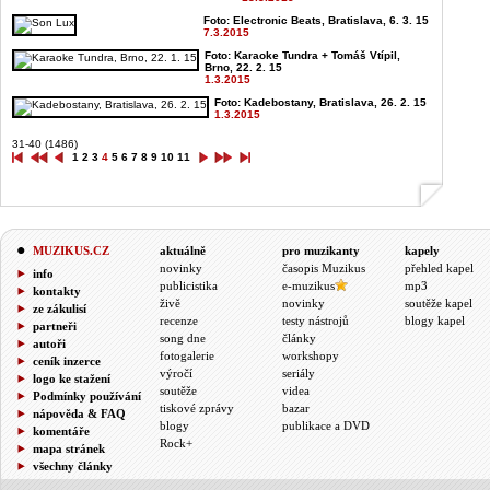
Foto: Electronic Beats, Bratislava, 6. 3. 15
7.3.2015
Foto: Karaoke Tundra + Tomáš Vtípil,
Brno, 22. 2. 15
1.3.2015
Foto: Kadebostany, Bratislava, 26. 2. 15
1.3.2015
31-40 (1486)
1
2
3
4
5
6
7
8
9
10
11
MUZIKUS.CZ
aktuálně
pro muzikanty
kapely
novinky
časopis Muzikus
přehled kapel
info
publicistika
e-muzikus
mp3
kontakty
živě
novinky
soutěže kapel
ze zákulisí
recenze
testy nástrojů
blogy kapel
partneři
song dne
články
autoři
fotogalerie
workshopy
ceník inzerce
výročí
seriály
logo ke stažení
soutěže
videa
Podmínky používání
tiskové zprávy
bazar
nápověda & FAQ
blogy
publikace a DVD
komentáře
Rock+
mapa stránek
všechny články