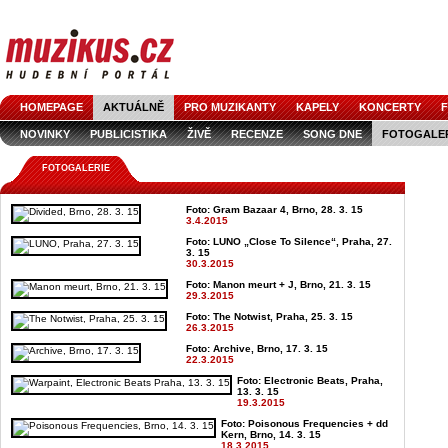
HOMEPAGE
AKTUÁLNĚ
PRO MUZIKANTY
KAPELY
KONCERTY
F
NOVINKY
PUBLICISTIKA
ŽIVĚ
RECENZE
SONG DNE
FOTOGALE
FOTOGALERIE
Foto: Gram Bazaar 4, Brno, 28. 3. 15
3.4.2015
Foto: LUNO „Close To Silence“, Praha, 27.
3. 15
30.3.2015
Foto: Manon meurt + J, Brno, 21. 3. 15
29.3.2015
Foto: The Notwist, Praha, 25. 3. 15
26.3.2015
Foto: Archive, Brno, 17. 3. 15
22.3.2015
Foto: Electronic Beats, Praha,
13. 3. 15
19.3.2015
Foto: Poisonous Frequencies + dd
Kern, Brno, 14. 3. 15
18.3.2015