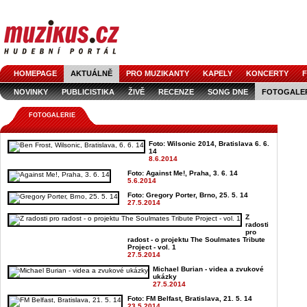
HOMEPAGE
AKTUÁLNĚ
PRO MUZIKANTY
KAPELY
KONCERTY
F
NOVINKY
PUBLICISTIKA
ŽIVĚ
RECENZE
SONG DNE
FOTOGALE
FOTOGALERIE
Foto: Wilsonic 2014, Bratislava 6. 6.
14
8.6.2014
Foto: Against Me!, Praha, 3. 6. 14
5.6.2014
Foto: Gregory Porter, Brno, 25. 5. 14
27.5.2014
Z
radosti
pro
radost - o projektu The Soulmates Tribute
Project - vol. 1
27.5.2014
Michael Burian - videa a zvukové
ukázky
27.5.2014
Foto: FM Belfast, Bratislava, 21. 5. 14
23.5.2014