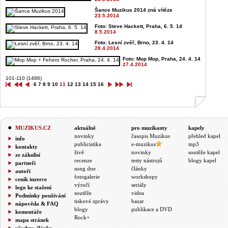
Šance Muzikus 2014 zná vítěze
23.5.2014
Foto: Steve Hackett, Praha, 6. 5. 14
8.5.2014
Foto: Lesní zvěř, Brno, 23. 4. 14
28.4.2014
Foto: Mop Mop, Praha, 24. 4. 14
27.4.2014
101-110 (1486)
6
7
8
9
10
11
12
13
14
15
16
MUZIKUS.CZ
aktuálně
pro muzikanty
kapely
novinky
časopis Muzikus
přehled kapel
info
publicistika
e-muzikus
mp3
kontakty
živě
novinky
soutěže kapel
ze zákulisí
recenze
testy nástrojů
blogy kapel
partneři
song dne
články
autoři
fotogalerie
workshopy
ceník inzerce
výročí
seriály
logo ke stažení
soutěže
videa
Podmínky používání
tiskové zprávy
bazar
nápověda & FAQ
blogy
publikace a DVD
komentáře
Rock+
mapa stránek
všechny články