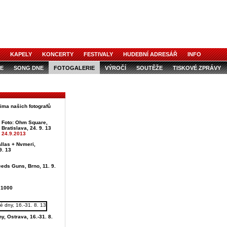
KAPELY
KONCERTY
FESTIVALY
HUDEBNÍ ADRESÁŘ
INFO
E
SONG DNE
FOTOGALERIE
VÝROČÍ
SOUTĚŽE
TISKOVÉ ZPRÁVY
čima našich fotografů
Foto: Ohm Square,
Bratislava, 24. 9. 13
24.9.2013
llas + Nvmeri,
9. 13
eds Guns, Brno, 11. 9.
 1000
y, Ostrava, 16.-31. 8.