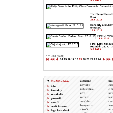
5.9.2013
The Philip Glass 
8. 13
23.8.2013
Koncerty a klubo
fotografů
19.8.2013
Foto: 3. Vlna
18.8.2013
Foto: Letní filmov
Hradiště, 26. 7. - 3.
9.8.2013
181-190 (1486)
14
15
16
17
18
19
20
21
22
23
24
MUZIKUS.CZ
aktuálně
pro
novinky
čas
info
publicistika
e-m
kontakty
živě
nov
ze zákulisí
recenze
test
partneři
song dne
člá
autoři
fotogalerie
wor
ceník inzerce
výročí
seri
logo ke stažení
soutěže
vid