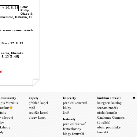
Foto:
Philip
Glass &
Ensemble, Ostrava, 16.
vá scéna očima našich
, Brno, 17. 8. 13
á škola, Uherské
 8. 13 (2. díl)
 muzikanty
kapely
koncerty
hudební adresář
opis Muzikus
přehled kapel
přehled koncertů
kategorie katalogu
uzikus
mp3
kluby
seznam značek
inky
soutěže kapel
živě
přidat kontakt
y nástrojů
blogy kapel
Catalogue Contents
festivaly
nky
(English)
přehled festivalů
kshopy
obch. podmínky
festivaloviny
ály
kontakt
blogy festivalů
ea