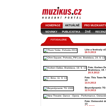
HOMEPAGE
AKTUÁLNĚ
PRO MUZIKANTY
NOVINKY
PUBLICISTIKA
ŽIVĚ
RECENZ
FOTOGALERIE
Léto a festivaly o
26.9.2013
Foto: Korben Da
Bratislava, 19. 
20.9.2013
Foto: This Town Ne
13
14.9.2013
Beyerdynamic TG
12.9.2013
Foto: Ostravské dn
13