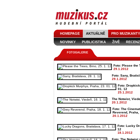
HOMEPAGE
AKTUÁLNĚ
PRO MUZIKANTY
NOVINKY
PUBLICISTIKA
ŽIVĚ
RECENZ
FOTOGALERIE
Foto: Please the 
29.1.2012
Foto: Sany, Bratisl
29.1.2012
Foto: Dropkick
01. 12
25.1.2012
The Notwist, Viede
20.1.2012
Foto: The Cinemat
Reverend, Praha, 
20.1.2012
Foto: Lucky Dr
12
18.1.2012
Foto: The Notwist 