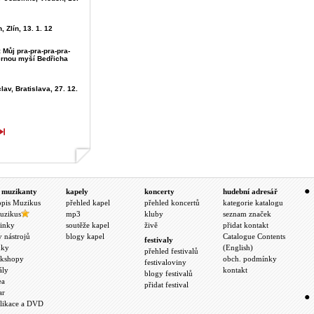
, Zlín, 13. 1. 12
Můj pra-pra-pra-pra-
ěrnou myší Bedřicha
lav, Bratislava, 27. 12.
 muzikanty
kapely
koncerty
hudební adresář
opis Muzikus
přehled kapel
přehled koncertů
kategorie katalogu
uzikus
mp3
kluby
seznam značek
inky
soutěže kapel
živě
přidat kontakt
y nástrojů
blogy kapel
Catalogue Contents
festivaly
nky
(English)
přehled festivalů
kshopy
obch. podmínky
festivaloviny
ály
kontakt
blogy festivalů
ea
přidat festival
ar
likace a DVD