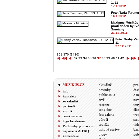
1. 11
17.1.2012
Foto: Tarja Turunen
16.1.2012
Maxímús Músíkús: 
pradědeček byl v
Smetany
31.12.2011
Foto: Drahý Vác
11
27.12.2011
361-370 (1486)
32
33
34
35
36
37
38
39
40
41
42
MUZIKUS.CZ
aktuálně
pro
novinky
čas
info
publicistika
e-m
kontakty
živě
nov
ze zákulisí
recenze
test
partneři
song dne
člá
autoři
fotogalerie
wor
ceník inzerce
výročí
seri
logo ke stažení
soutěže
vid
Podmínky používání
tiskové zprávy
baz
nápověda & FAQ
blogy
pub
komentáře