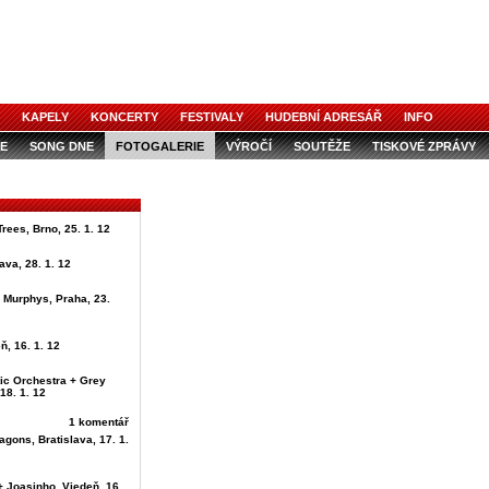
KAPELY
KONCERTY
FESTIVALY
HUDEBNÍ ADRESÁŘ
INFO
E
SONG DNE
FOTOGALERIE
VÝROČÍ
SOUTĚŽE
TISKOVÉ ZPRÁVY
Trees, Brno, 25. 1. 12
ava, 28. 1. 12
 Murphys, Praha, 23.
ň, 16. 1. 12
ic Orchestra + Grey
18. 1. 12
1 komentář
agons, Bratislava, 17. 1.
+ Joasinho, Viedeň, 16.