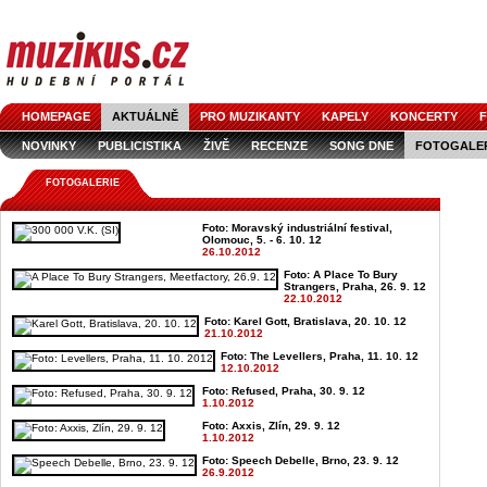
HOMEPAGE
AKTUÁLNĚ
PRO MUZIKANTY
KAPELY
KONCERTY
F
NOVINKY
PUBLICISTIKA
ŽIVĚ
RECENZE
SONG DNE
FOTOGALE
FOTOGALERIE
Foto: Moravský industriální festival,
Olomouc, 5. - 6. 10. 12
26.10.2012
Foto: A Place To Bury
Strangers, Praha, 26. 9. 12
22.10.2012
Foto: Karel Gott, Bratislava, 20. 10. 12
21.10.2012
Foto: The Levellers, Praha, 11. 10. 12
12.10.2012
Foto: Refused, Praha, 30. 9. 12
1.10.2012
Foto: Axxis, Zlín, 29. 9. 12
1.10.2012
Foto: Speech Debelle, Brno, 23. 9. 12
26.9.2012