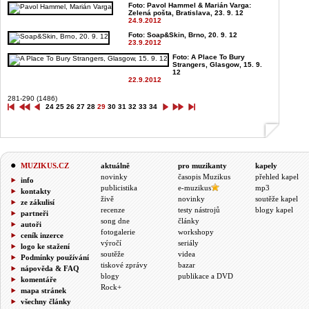
Foto: Pavol Hammel & Marián Varga:
Zelená pošta, Bratislava, 23. 9. 12
24.9.2012
Foto: Soap&Skin, Brno, 20. 9. 12
23.9.2012
Foto: A Place To Bury
Strangers, Glasgow, 15. 9.
12
22.9.2012
281-290 (1486)
24
25
26
27
28
29
30
31
32
33
34
MUZIKUS.CZ
aktuálně
pro muzikanty
kapely
novinky
časopis Muzikus
přehled kapel
info
publicistika
e-muzikus
mp3
kontakty
živě
novinky
soutěže kapel
ze zákulisí
recenze
testy nástrojů
blogy kapel
partneři
song dne
články
autoři
fotogalerie
workshopy
ceník inzerce
výročí
seriály
logo ke stažení
soutěže
videa
Podmínky používání
tiskové zprávy
bazar
nápověda & FAQ
blogy
publikace a DVD
komentáře
Rock+
mapa stránek
všechny články