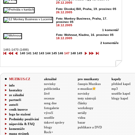
29.12.2005
Foto: Divokej Bill, Praha, 19. prosinec 05
26.12.2005
Foto: Monkey Business, Praha, 17.
prosinec 05
18.12.2005
1 komentář
Foto: Wohnout, Kladno, 16. prosinec 05
18.12.2005
2 komentáře
1461-1470 (1486)
140
141
142
143
144
145
146
147
148
149
MUZIKUS.CZ
aktuálně
pro muzikanty
kapely
novinky
časopis Muzikus
přehled kapel
info
publicistika
e-muzikus
mp3
kontakty
živě
novinky
soutěže kapel
ze zákulisí
recenze
testy nástrojů
blogy kapel
partneři
song dne
články
autoři
fotogalerie
workshopy
ceník inzerce
výročí
seriály
logo ke stažení
soutěže
videa
Podmínky používání
tiskové zprávy
bazar
nápověda & FAQ
blogy
publikace a DVD
komentáře
Rock+
mapa stránek