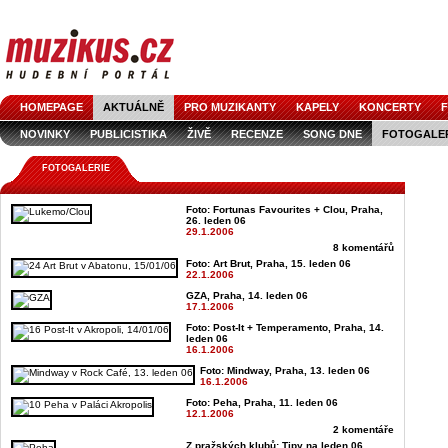
HOMEPAGE
AKTUÁLNĚ
PRO MUZIKANTY
KAPELY
KONCERTY
F
NOVINKY
PUBLICISTIKA
ŽIVĚ
RECENZE
SONG DNE
FOTOGALE
FOTOGALERIE
Foto: Fortunas Favourites + Clou, Praha,
26. leden 06
29.1.2006
8 komentářů
Foto: Art Brut, Praha, 15. leden 06
22.1.2006
GZA, Praha, 14. leden 06
17.1.2006
Foto: Post-It + Temperamento, Praha, 14.
leden 06
16.1.2006
Foto: Mindway, Praha, 13. leden 06
16.1.2006
Foto: Peha, Praha, 11. leden 06
12.1.2006
2 komentáře
Z pražských klubů: Tipy na leden 06