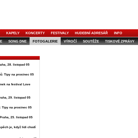
KAPELY
KONCERTY
FESTIVALY
HUDEBNÍ ADRESÁŘ
INFO
E
SONG DNE
FOTOGALERIE
VÝROČÍ
SOUTĚŽE
TISKOVÉ ZPRÁVY
raha, 28. listopad 05
ů: Tipy na prosinec 05
nek na festival Love
raha, 29. listopad 05
: Tipy na prosinec 05
Praha, 25. listopad 05
spěch je, když lidi chodí