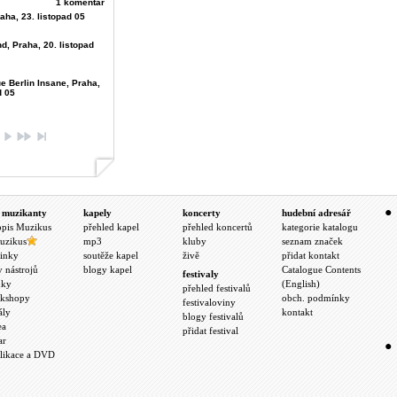
1 komentář
aha, 23. listopad 05
d, Praha, 20. listopad
e Berlin Insane, Praha,
d 05
 muzikanty
kapely
koncerty
hudební adresář
opis Muzikus
přehled kapel
přehled koncertů
kategorie katalogu
uzikus
mp3
kluby
seznam značek
inky
soutěže kapel
živě
přidat kontakt
y nástrojů
blogy kapel
Catalogue Contents
festivaly
nky
(English)
přehled festivalů
kshopy
obch. podmínky
festivaloviny
ály
kontakt
blogy festivalů
ea
přidat festival
ar
likace a DVD