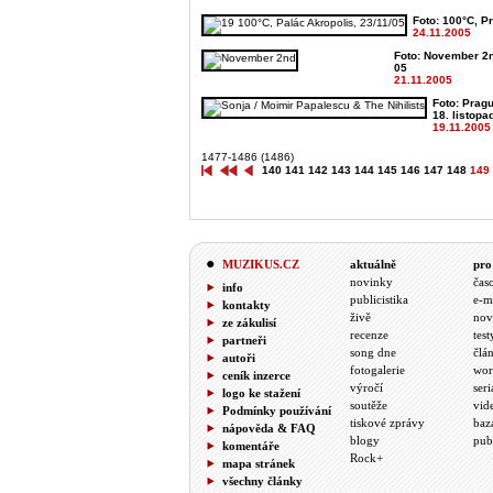
Foto: 100°C, Pr
24.11.2005
Foto: November 2n
05
21.11.2005
Foto: Pragu
18. listopa
19.11.2005
1477-1486 (1486)
140
141
142
143
144
145
146
147
148
149
MUZIKUS.CZ
aktuálně
pro
novinky
čas
info
publicistika
e-m
kontakty
živě
nov
ze zákulisí
recenze
test
partneři
song dne
člá
autoři
fotogalerie
wor
ceník inzerce
výročí
seri
logo ke stažení
soutěže
vid
Podmínky používání
tiskové zprávy
baz
nápověda & FAQ
blogy
pub
komentáře
Rock+
mapa stránek
všechny články