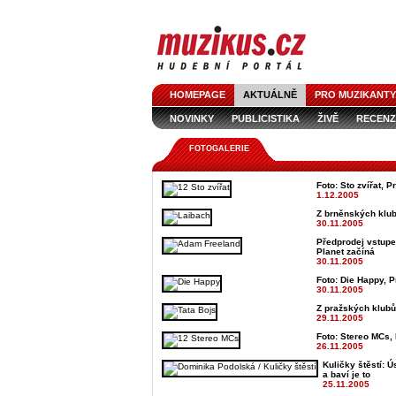
HOMEPAGE
AKTUÁLNĚ
PRO MUZIKANTY
NOVINKY
PUBLICISTIKA
ŽIVĚ
RECENZ
FOTOGALERIE
Foto: Sto zvířat, P
1.12.2005
Z brněnských klub
30.11.2005
Předprodej vstupe
Planet začíná
30.11.2005
Foto: Die Happy, P
30.11.2005
Z pražských klubů
29.11.2005
Foto: Stereo MCs, 
26.11.2005
Kuličky štěstí: Ú
a baví je to
25.11.2005