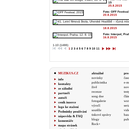
15
25.8.2015
Foto: OFF Festival,
20.8.2015
18.8.2015
Foto: Interpol, Pra
16.8.2015
1-10 (1486)
1
2
3
4
5
6
7
8
9
10
11
MUZIKUS.CZ
aktuálně
pro
novinky
čas
info
publicistika
e-m
kontakty
živě
nov
ze zákulisí
recenze
test
partneři
song dne
člá
autoři
fotogalerie
wor
ceník inzerce
výročí
seri
logo ke stažení
soutěže
vid
Podmínky používání
tiskové zprávy
baz
nápověda & FAQ
blogy
pub
komentáře
Rock+
mapa stránek