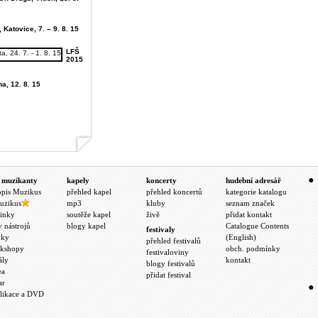
 Katovice, 7. – 9. 8. 15
LFŠ
2015
ha, 12. 8. 15
 muzikanty
kapely
koncerty
hudební adresář
opis Muzikus
přehled kapel
přehled koncertů
kategorie katalogu
uzikus
mp3
kluby
seznam značek
inky
soutěže kapel
živě
přidat kontakt
y nástrojů
blogy kapel
Catalogue Contents
festivaly
nky
(English)
přehled festivalů
kshopy
obch. podmínky
festivaloviny
ály
kontakt
blogy festivalů
ea
přidat festival
ar
likace a DVD