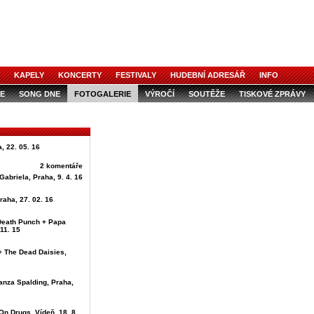
KAPELY
KONCERTY
FESTIVALY
HUDEBNÍ ADRESÁŘ
INFO
E
SONG DNE
FOTOGALERIE
VÝROČÍ
SOUTĚŽE
TISKOVÉ ZPRÁVY
, 22. 05. 16
2 komentáře
Gabriela, Praha, 9. 4. 16
raha, 27. 02. 16
 Death Punch + Papa
11. 15
+ The Dead Daisies,
anza Spalding, Praha,
On Drugs, Vídeň, 18. 8.