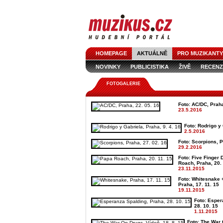
HOMEPAGE
AKTUÁLNĚ
PRO MUZIKANTY
NOVINKY
PUBLICISTIKA
ŽIVĚ
RECENZ
FOTOGALERIE
Foto: AC/DC, Praha
23.5.2016
Foto: Rodrigo y 
2.5.2016
Foto: Scorpions, P
29.2.2016
Foto: Five Finger
Roach, Praha, 20. 
23.11.2015
Foto: Whitesnake 
Praha, 17. 11. 15
19.11.2015
Foto: Esper
28. 10. 15
1.11.2015
Foto: The War 