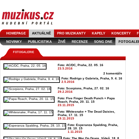
HOMEPAGE
AKTUÁLNĚ
PRO MUZIKANTY
KAPELY
KONCERTY
F
NOVINKY
PUBLICISTIKA
ŽIVĚ
RECENZE
SONG DNE
FOTOGALE
FOTOGALERIE
Foto: AC/DC, Praha, 22. 05. 16
23.5.2016
2 komentáře
Foto: Rodrigo y Gabriela, Praha, 9. 4. 16
2.5.2016
Foto: Scorpions, Praha, 27. 02. 16
29.2.2016
Foto: Five Finger Death Punch + Papa
Roach, Praha, 20. 11. 15
23.11.2015
Foto: Whitesnake + The Dead Daisies,
Praha, 17. 11. 15
19.11.2015
Foto: Esperanza Spalding, Praha,
28. 10. 15
1.11.2015
Foto: The War On Drugs, Vídeň, 18. 8.