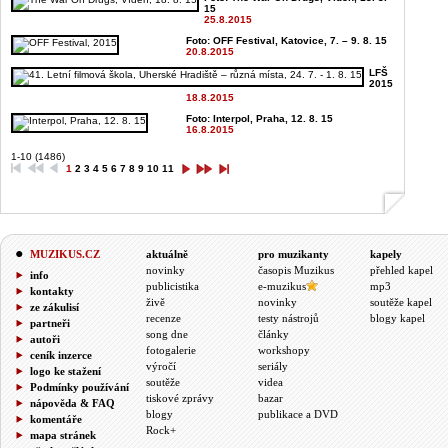
15
25.8.2015
Foto: OFF Festival, Katovice, 7. – 9. 8. 15
20.8.2015
LFŠ
2015
18.8.2015
Foto: Interpol, Praha, 12. 8. 15
16.8.2015
1-10 (1486)
1
2
3
4
5
6
7
8
9
10
11
MUZIKUS.CZ
aktuálně
pro muzikanty
kapely
novinky
časopis Muzikus
přehled kapel
info
publicistika
e-muzikus
mp3
kontakty
živě
novinky
soutěže kapel
ze zákulisí
recenze
testy nástrojů
blogy kapel
partneři
song dne
články
autoři
fotogalerie
workshopy
ceník inzerce
výročí
seriály
logo ke stažení
soutěže
videa
Podmínky používání
tiskové zprávy
bazar
nápověda & FAQ
blogy
publikace a DVD
komentáře
Rock+
mapa stránek