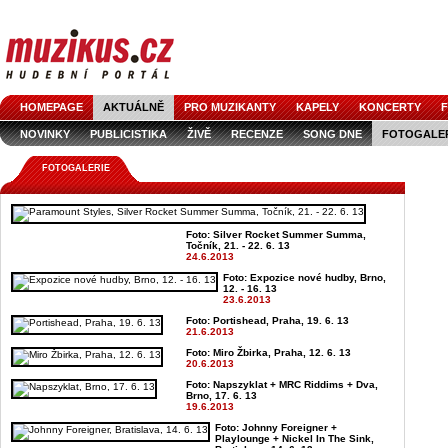
HOMEPAGE
AKTUÁLNĚ
PRO MUZIKANTY
KAPELY
KONCERTY
F
NOVINKY
PUBLICISTIKA
ŽIVĚ
RECENZE
SONG DNE
FOTOGALE
FOTOGALERIE
Foto: Silver Rocket Summer Summa,
Točník, 21. - 22. 6. 13
24.6.2013
Foto: Expozice nové hudby, Brno,
12. - 16. 13
23.6.2013
Foto: Portishead, Praha, 19. 6. 13
21.6.2013
Foto: Miro Žbirka, Praha, 12. 6. 13
20.6.2013
Foto: Napszyklat + MRC Riddims + Dva,
Brno, 17. 6. 13
19.6.2013
Foto: Johnny Foreigner +
Playlounge + Nickel In The Sink,