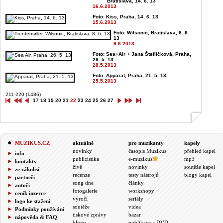
Bratislava, 14. 6. 13
16.6.2013
Foto: Kiss, Praha, 14. 6. 13
15.6.2013
Foto: Wilsonic, Bratislava, 8. 6.
13
9.6.2013
Foto: Sea+Air + Jana Šteflíčková, Praha,
26. 5. 13
28.5.2013
Foto: Apparat, Praha, 21. 5. 13
25.5.2013
211-220 (1486)
17
18
19
20
21
22
23
24
25
26
27
MUZIKUS.CZ
aktuálně
pro muzikanty
kapely
novinky
časopis Muzikus
přehled kapel
info
publicistika
e-muzikus
mp3
kontakty
živě
novinky
soutěže kapel
ze zákulisí
recenze
testy nástrojů
blogy kapel
partneři
song dne
články
autoři
fotogalerie
workshopy
ceník inzerce
výročí
seriály
logo ke stažení
soutěže
videa
Podmínky používání
tiskové zprávy
bazar
nápověda & FAQ
blogy
publikace a DVD