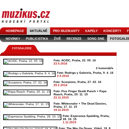
HOMEPAGE
AKTUÁLNĚ
PRO MUZIKANTY
KAPELY
KONCERTY
F
NOVINKY
PUBLICISTIKA
ŽIVĚ
RECENZE
SONG DNE
FOTOGALE
FOTOGALERIE
Foto: AC/DC, Praha, 22. 05. 16
23.5.2016
2 komentáře
Foto: Rodrigo y Gabriela, Praha, 9. 4. 16
2.5.2016
Foto: Scorpions, Praha, 27. 02. 16
29.2.2016
Foto: Five Finger Death Punch + Papa
Roach, Praha, 20. 11. 15
23.11.2015
Foto: Whitesnake + The Dead Daisies,
Praha, 17. 11. 15
19.11.2015
Foto: Esperanza Spalding, Praha,
28. 10. 15
1.11.2015
Foto: The War On Drugs, Vídeň, 18. 8.