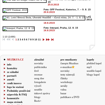
15
25.8.2015
Foto: OFF Festival, Katovice, 7. – 9. 8. 15
20.8.2015
LFŠ
2015
18.8.2015
Foto: Interpol, Praha, 12. 8. 15
16.8.2015
1-10 (1486)
1
2
3
4
5
6
7
8
9
10
11
MUZIKUS.CZ
aktuálně
pro muzikanty
kapely
novinky
časopis Muzikus
přehled kapel
info
publicistika
e-muzikus
mp3
kontakty
živě
novinky
soutěže kapel
ze zákulisí
recenze
testy nástrojů
blogy kapel
partneři
song dne
články
autoři
fotogalerie
workshopy
ceník inzerce
výročí
seriály
logo ke stažení
soutěže
videa
Podmínky používání
tiskové zprávy
bazar
nápověda & FAQ
blogy
publikace a DVD
komentáře
Rock+
mapa stránek