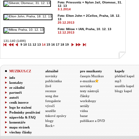
Foto: Priessnitz + Nylon Jail, Olomouc, 31.
12. 13
3.1.2014
Foto: Elton John + 2Cellos, Praha, 18. 12.
13
20.12.2013
Foto: Milow + IAN, Praha, 10. 12. 13
12.12.2013
131-140 (1486)
9
10
11
12
13
14
15
16
17
18
19
MUZIKUS.CZ
aktuálně
pro muzikanty
kapely
novinky
časopis Muzikus
přehled kapel
info
publicistika
e-muzikus
mp3
kontakty
živě
novinky
soutěže kapel
ze zákulisí
recenze
testy nástrojů
blogy kapel
partneři
song dne
články
autoři
fotogalerie
workshopy
ceník inzerce
výročí
seriály
logo ke stažení
soutěže
videa
Podmínky používání
tiskové zprávy
bazar
nápověda & FAQ
blogy
publikace a DVD
komentáře
Rock+
mapa stránek
všechny články