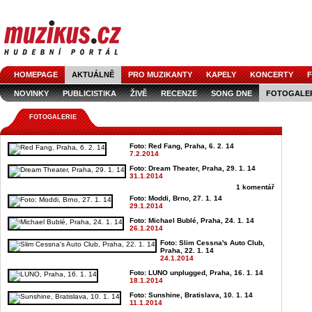
HOMEPAGE
AKTUÁLNĚ
PRO MUZIKANTY
KAPELY
KONCERTY
F
NOVINKY
PUBLICISTIKA
ŽIVĚ
RECENZE
SONG DNE
FOTOGALE
FOTOGALERIE
Foto: Red Fang, Praha, 6. 2. 14
7.2.2014
Foto: Dream Theater, Praha, 29. 1. 14
31.1.2014
1 komentář
Foto: Moddi, Brno, 27. 1. 14
29.1.2014
Foto: Michael Bublé, Praha, 24. 1. 14
26.1.2014
Foto: Slim Cessna's Auto Club,
Praha, 22. 1. 14
24.1.2014
Foto: LUNO unplugged, Praha, 16. 1. 14
18.1.2014
Foto: Sunshine, Bratislava, 10. 1. 14
11.1.2014