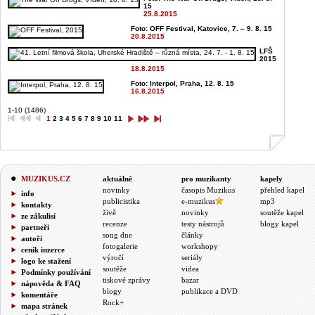
15
25.8.2015
Foto: OFF Festival, Katovice, 7. – 9. 8. 15
20.8.2015
LFŠ
2015
18.8.2015
Foto: Interpol, Praha, 12. 8. 15
16.8.2015
1-10 (1486)
1
2
3
4
5
6
7
8
9
10
11
MUZIKUS.CZ
aktuálně
pro muzikanty
kapely
novinky
časopis Muzikus
přehled kapel
info
publicistika
e-muzikus
mp3
kontakty
živě
novinky
soutěže kapel
ze zákulisí
recenze
testy nástrojů
blogy kapel
partneři
song dne
články
autoři
fotogalerie
workshopy
ceník inzerce
výročí
seriály
logo ke stažení
soutěže
videa
Podmínky používání
tiskové zprávy
bazar
nápověda & FAQ
blogy
publikace a DVD
komentáře
Rock+
mapa stránek