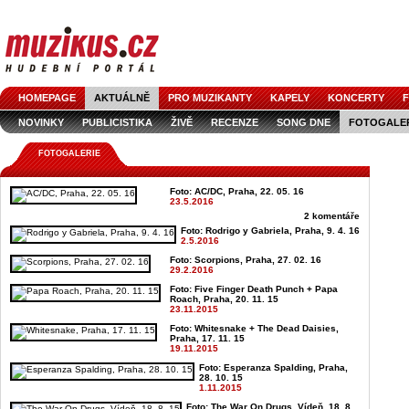
HOMEPAGE
AKTUÁLNĚ
PRO MUZIKANTY
KAPELY
KONCERTY
F
NOVINKY
PUBLICISTIKA
ŽIVĚ
RECENZE
SONG DNE
FOTOGALE
FOTOGALERIE
Foto: AC/DC, Praha, 22. 05. 16
23.5.2016
2 komentáře
Foto: Rodrigo y Gabriela, Praha, 9. 4. 16
2.5.2016
Foto: Scorpions, Praha, 27. 02. 16
29.2.2016
Foto: Five Finger Death Punch + Papa
Roach, Praha, 20. 11. 15
23.11.2015
Foto: Whitesnake + The Dead Daisies,
Praha, 17. 11. 15
19.11.2015
Foto: Esperanza Spalding, Praha,
28. 10. 15
1.11.2015
Foto: The War On Drugs, Vídeň, 18. 8.