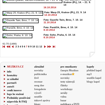
Krakov (PL), 14. – 21. 9.
14
16.10.2014
Foto: Warp 25, Krakov (PL), 21. 9. 14
12.10.2014
Foto: Gazelle Twin, Brno, 7. 10. 14
11.10.2014
Foto: Panáčik, Brno, 4. 10. 14
8.10.2014
Foto: Sohn, Praha, 6. 10. 14
8.10.2014
61-70 (1486)
2
3
4
5
6
7
8
9
10
11
12
MUZIKUS.CZ
aktuálně
pro muzikanty
kapely
novinky
časopis Muzikus
přehled kapel
info
publicistika
e-muzikus
mp3
kontakty
živě
novinky
soutěže kapel
ze zákulisí
recenze
testy nástrojů
blogy kapel
partneři
song dne
články
autoři
fotogalerie
workshopy
ceník inzerce
výročí
seriály
logo ke stažení
soutěže
videa
Podmínky používání
tiskové zprávy
bazar
nápověda & FAQ
blogy
publikace a DVD