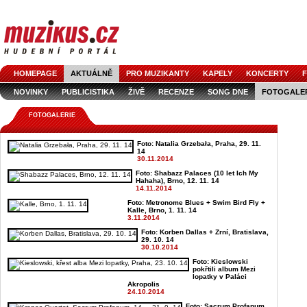
HOMEPAGE
AKTUÁLNĚ
PRO MUZIKANTY
KAPELY
KONCERTY
F
NOVINKY
PUBLICISTIKA
ŽIVĚ
RECENZE
SONG DNE
FOTOGALE
FOTOGALERIE
Foto: Natalia Grzebała, Praha, 29. 11.
14
30.11.2014
Foto: Shabazz Palaces (10 let Ich My
Hahaha), Brno, 12. 11. 14
14.11.2014
Foto: Metronome Blues + Swim Bird Fly +
Kalle, Brno, 1. 11. 14
3.11.2014
Foto: Korben Dallas + Zrní, Bratislava,
29. 10. 14
30.10.2014
Foto: Kieslowski
pokřtili album Mezi
lopatky v Paláci
Akropolis
24.10.2014
Foto: Sacrum Profanum,