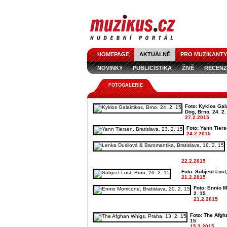
HOMEPAGE
AKTUÁLNĚ
PRO MUZIKANTY
NOVINKY
PUBLICISTIKA
ŽIVĚ
RECENZ
FOTOGALERIE
Foto: Kyklos Gal
Dog, Brno, 24. 2.
27.2.2015
Foto: Yann Tiers
24.2.2015
22.2.2015
Foto: Subject Lost,
21.2.2015
Foto: Ennio M
2. 15
21.2.2015
Foto: The Afgh
15
15.2.2015