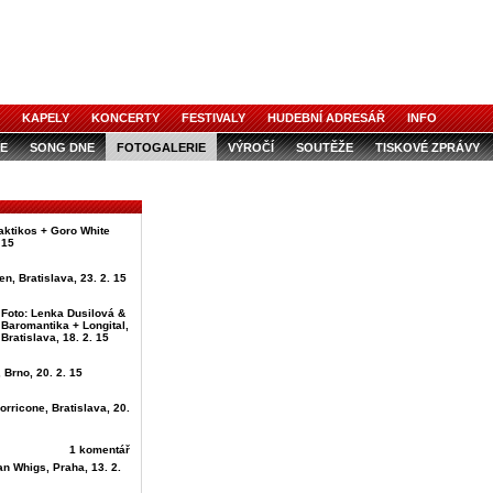
KAPELY
KONCERTY
FESTIVALY
HUDEBNÍ ADRESÁŘ
INFO
E
SONG DNE
FOTOGALERIE
VÝROČÍ
SOUTĚŽE
TISKOVÉ ZPRÁVY
aktikos + Goro White
 15
en, Bratislava, 23. 2. 15
Foto: Lenka Dusilová &
Baromantika + Longital,
Bratislava, 18. 2. 15
 Brno, 20. 2. 15
orricone, Bratislava, 20.
1 komentář
an Whigs, Praha, 13. 2.