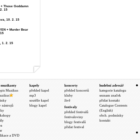
ou + Those Goddamn
 2. 15
ava, 10. 2. 15
YEN + Murder Bear
 15
, 1. 2. 15
 muzikanty
kapely
koncerty
hudební adresář
opis Muzikus
přehled kapel
přehled koncertů
kategorie katalogu
uzikus
mp3
kluby
seznam značek
inky
soutěže kapel
živě
přidat kontakt
y nástrojů
blogy kapel
Catalogue Contents
festivaly
nky
(English)
přehled festivalů
kshopy
obch. podmínky
festivaloviny
ály
kontakt
blogy festivalů
ea
přidat festival
ar
likace a DVD