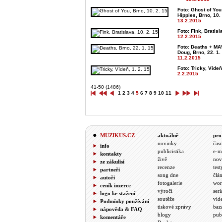
Foto: Ghost of Y
Hippies, Brno, 10.
13.2.2015
Foto: Fink, Bratisl
12.2.2015
Foto: Deaths + MA
Doug, Brno, 22. 1.
11.2.2015
Foto: Tricky, Vídeň
2.2.2015
41-50 (1486)
1
2
3
4
5
6
7
8
9
10
11
MUZIKUS.CZ
aktuálně
pro
novinky
čas
info
publicistika
e-m
kontakty
živě
nov
ze zákulisí
recenze
test
partneři
song dne
člá
autoři
fotogalerie
wor
ceník inzerce
výročí
seri
logo ke stažení
soutěže
vid
Podmínky používání
tiskové zprávy
baz
nápověda & FAQ
blogy
pub
komentáře