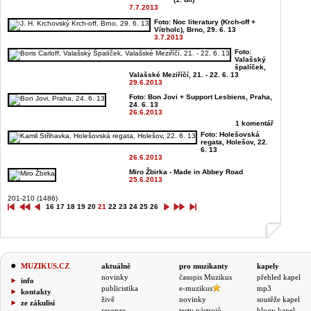
7.7.2013
Foto: Noc literatury (Krch-off +
Vítrholc), Brno, 29. 6. 13
3.7.2013
Foto:
Valašský
špalíček,
Valašské Meziříčí, 21. - 22. 6. 13
29.6.2013
Foto: Bon Jovi + Support Lesbiens, Praha,
24. 6. 13
26.6.2013
1 komentář
Foto: Holešovská
regata, Holešov, 22.
6. 13
26.6.2013
Miro Žbirka - Made in Abbey Road
25.6.2013
201-210 (1486)
16
17
18
19
20
21
22
23
24
25
26
MUZIKUS.CZ
aktuálně
pro muzikanty
kapely
novinky
časopis Muzikus
přehled kapel
info
publicistika
e-muzikus
mp3
kontakty
živě
novinky
soutěže kapel
ze zákulisí
recenze
testy nástrojů
blogy kapel