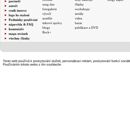
partneři
song dne
články
autoři
fotogalerie
workshopy
ceník inzerce
výročí
seriály
logo ke stažení
soutěže
videa
Podmínky používání
tiskové zprávy
bazar
nápověda & FAQ
blogy
publikace a DVD
komentáře
Rock+
mapa stránek
všechny články
Tento web používá k poskytování služeb, personalizaci reklam, poskytování funkcí sociál
Používáním tohoto webu s tím souhlasíte.