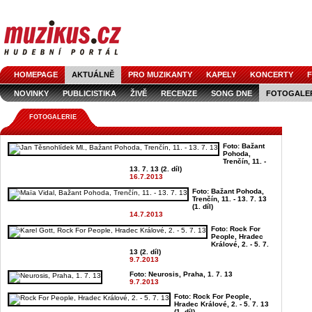
HOMEPAGE
AKTUÁLNĚ
PRO MUZIKANTY
KAPELY
KONCERTY
F
NOVINKY
PUBLICISTIKA
ŽIVĚ
RECENZE
SONG DNE
FOTOGALE
FOTOGALERIE
Foto: Bažant
Pohoda,
Trenčín, 11. -
13. 7. 13 (2. díl)
16.7.2013
Foto: Bažant Pohoda,
Trenčín, 11. - 13. 7. 13
(1. díl)
14.7.2013
Foto: Rock For
People, Hradec
Králové, 2. - 5. 7.
13 (2. díl)
9.7.2013
Foto: Neurosis, Praha, 1. 7. 13
9.7.2013
Foto: Rock For People,
Hradec Králové, 2. - 5. 7. 13
(1. díl)