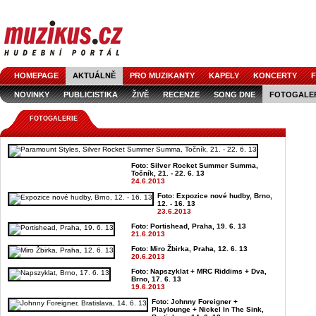
HOMEPAGE
AKTUÁLNĚ
PRO MUZIKANTY
KAPELY
KONCERTY
F
NOVINKY
PUBLICISTIKA
ŽIVĚ
RECENZE
SONG DNE
FOTOGALE
FOTOGALERIE
Foto: Silver Rocket Summer Summa,
Točník, 21. - 22. 6. 13
24.6.2013
Foto: Expozice nové hudby, Brno,
12. - 16. 13
23.6.2013
Foto: Portishead, Praha, 19. 6. 13
21.6.2013
Foto: Miro Žbirka, Praha, 12. 6. 13
20.6.2013
Foto: Napszyklat + MRC Riddims + Dva,
Brno, 17. 6. 13
19.6.2013
Foto: Johnny Foreigner +
Playlounge + Nickel In The Sink,