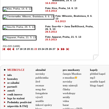
Bratislava, 14. 6. 13
16.6.2013
Foto: Kiss, Praha, 14. 6. 13
15.6.2013
Foto: Wilsonic, Bratislava, 8. 6.
13
9.6.2013
Foto: Sea+Air + Jana Šteflíčková, Praha,
26. 5. 13
28.5.2013
Foto: Apparat, Praha, 21. 5. 13
25.5.2013
211-220 (1486)
17
18
19
20
21
22
23
24
25
26
27
MUZIKUS.CZ
aktuálně
pro muzikanty
kapely
novinky
časopis Muzikus
přehled kapel
info
publicistika
e-muzikus
mp3
kontakty
živě
novinky
soutěže kapel
ze zákulisí
recenze
testy nástrojů
blogy kapel
partneři
song dne
články
autoři
fotogalerie
workshopy
ceník inzerce
výročí
seriály
logo ke stažení
soutěže
videa
Podmínky používání
tiskové zprávy
bazar
nápověda & FAQ
blogy
publikace a DVD