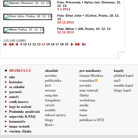
Foto: Priessnitz + Nylon Jail, Olomouc, 31.
12. 13
3.1.2014
Foto: Elton John + 2Cellos, Praha, 18. 12.
13
20.12.2013
Foto: Milow + IAN, Praha, 10. 12. 13
12.12.2013
131-140 (1486)
9
10
11
12
13
14
15
16
17
18
19
MUZIKUS.CZ
aktuálně
pro muzikanty
kapely
novinky
časopis Muzikus
přehled kapel
info
publicistika
e-muzikus
mp3
kontakty
živě
novinky
soutěže kapel
ze zákulisí
recenze
testy nástrojů
blogy kapel
partneři
song dne
články
autoři
fotogalerie
workshopy
ceník inzerce
výročí
seriály
logo ke stažení
soutěže
videa
Podmínky používání
tiskové zprávy
bazar
nápověda & FAQ
blogy
publikace a DVD
komentáře
Rock+
mapa stránek
všechny články