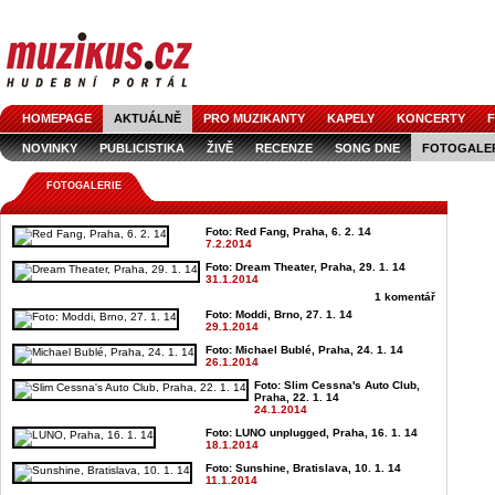
HOMEPAGE
AKTUÁLNĚ
PRO MUZIKANTY
KAPELY
KONCERTY
F
NOVINKY
PUBLICISTIKA
ŽIVĚ
RECENZE
SONG DNE
FOTOGALE
FOTOGALERIE
Foto: Red Fang, Praha, 6. 2. 14
7.2.2014
Foto: Dream Theater, Praha, 29. 1. 14
31.1.2014
1 komentář
Foto: Moddi, Brno, 27. 1. 14
29.1.2014
Foto: Michael Bublé, Praha, 24. 1. 14
26.1.2014
Foto: Slim Cessna's Auto Club,
Praha, 22. 1. 14
24.1.2014
Foto: LUNO unplugged, Praha, 16. 1. 14
18.1.2014
Foto: Sunshine, Bratislava, 10. 1. 14
11.1.2014