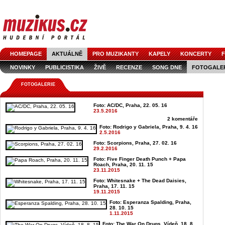
HOMEPAGE
AKTUÁLNĚ
PRO MUZIKANTY
KAPELY
KONCERTY
F
NOVINKY
PUBLICISTIKA
ŽIVĚ
RECENZE
SONG DNE
FOTOGALE
FOTOGALERIE
Foto: AC/DC, Praha, 22. 05. 16
23.5.2016
2 komentáře
Foto: Rodrigo y Gabriela, Praha, 9. 4. 16
2.5.2016
Foto: Scorpions, Praha, 27. 02. 16
29.2.2016
Foto: Five Finger Death Punch + Papa
Roach, Praha, 20. 11. 15
23.11.2015
Foto: Whitesnake + The Dead Daisies,
Praha, 17. 11. 15
19.11.2015
Foto: Esperanza Spalding, Praha,
28. 10. 15
1.11.2015
Foto: The War On Drugs, Vídeň, 18. 8.