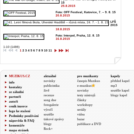
15
25.8.2015
Foto: OFF Festival, Katovice, 7. – 9. 8. 15
20.8.2015
LFŠ
2015
18.8.2015
Foto: Interpol, Praha, 12. 8. 15
16.8.2015
1-10 (1486)
1
2
3
4
5
6
7
8
9
10
11
MUZIKUS.CZ
aktuálně
pro muzikanty
kapely
novinky
časopis Muzikus
přehled kapel
info
publicistika
e-muzikus
mp3
kontakty
živě
novinky
soutěže kapel
ze zákulisí
recenze
testy nástrojů
blogy kapel
partneři
song dne
články
autoři
fotogalerie
workshopy
ceník inzerce
výročí
seriály
logo ke stažení
soutěže
videa
Podmínky používání
tiskové zprávy
bazar
nápověda & FAQ
blogy
publikace a DVD
komentáře
Rock+
mapa stránek