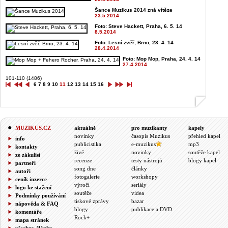
Šance Muzikus 2014 zná vítěze
23.5.2014
Foto: Steve Hackett, Praha, 6. 5. 14
8.5.2014
Foto: Lesní zvěř, Brno, 23. 4. 14
28.4.2014
Foto: Mop Mop, Praha, 24. 4. 14
27.4.2014
101-110 (1486)
6
7
8
9
10
11
12
13
14
15
16
MUZIKUS.CZ
aktuálně
pro muzikanty
kapely
novinky
časopis Muzikus
přehled kapel
info
publicistika
e-muzikus
mp3
kontakty
živě
novinky
soutěže kapel
ze zákulisí
recenze
testy nástrojů
blogy kapel
partneři
song dne
články
autoři
fotogalerie
workshopy
ceník inzerce
výročí
seriály
logo ke stažení
soutěže
videa
Podmínky používání
tiskové zprávy
bazar
nápověda & FAQ
blogy
publikace a DVD
komentáře
Rock+
mapa stránek
všechny články