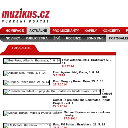
HOMEPAGE
AKTUÁLNĚ
PRO MUZIKANTY
KAPELY
KONCERTY
F
NOVINKY
PUBLICISTIKA
ŽIVĚ
RECENZE
SONG DNE
FOTOGALE
FOTOGALERIE
Foto: Wilsonic 2014, Bratislava 6. 6.
14
8.6.2014
Foto: Against Me!, Praha, 3. 6. 14
5.6.2014
Foto: Gregory Porter, Brno, 25. 5. 14
27.5.2014
Z
radosti
pro
radost - o projektu The Soulmates Tribute
Project - vol. 1
27.5.2014
Michael Burian - videa a zvukové
ukázky
27.5.2014
Foto: FM Belfast, Bratislava, 21. 5. 14
23.5.2014