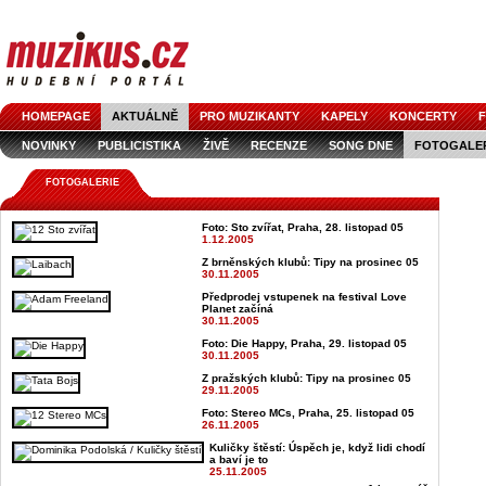
HOMEPAGE
AKTUÁLNĚ
PRO MUZIKANTY
KAPELY
KONCERTY
F
NOVINKY
PUBLICISTIKA
ŽIVĚ
RECENZE
SONG DNE
FOTOGALE
FOTOGALERIE
Foto: Sto zvířat, Praha, 28. listopad 05
1.12.2005
Z brněnských klubů: Tipy na prosinec 05
30.11.2005
Předprodej vstupenek na festival Love
Planet začíná
30.11.2005
Foto: Die Happy, Praha, 29. listopad 05
30.11.2005
Z pražských klubů: Tipy na prosinec 05
29.11.2005
Foto: Stereo MCs, Praha, 25. listopad 05
26.11.2005
Kuličky štěstí: Úspěch je, když lidi chodí
a baví je to
25.11.2005