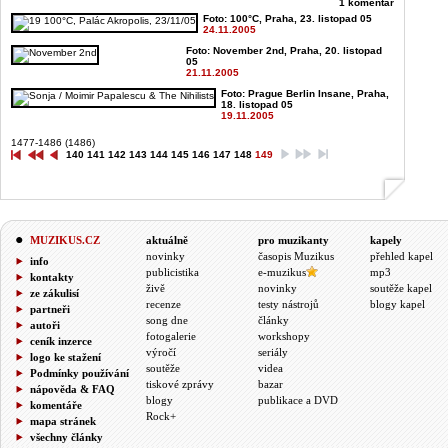
1 komentář
Foto: 100°C, Praha, 23. listopad 05
24.11.2005
Foto: November 2nd, Praha, 20. listopad
05
21.11.2005
Foto: Prague Berlin Insane, Praha,
18. listopad 05
19.11.2005
1477-1486 (1486)
140
141
142
143
144
145
146
147
148
149
MUZIKUS.CZ
aktuálně
pro muzikanty
kapely
novinky
časopis Muzikus
přehled kapel
info
publicistika
e-muzikus
mp3
kontakty
živě
novinky
soutěže kapel
ze zákulisí
recenze
testy nástrojů
blogy kapel
partneři
song dne
články
autoři
fotogalerie
workshopy
ceník inzerce
výročí
seriály
logo ke stažení
soutěže
videa
Podmínky používání
tiskové zprávy
bazar
nápověda & FAQ
blogy
publikace a DVD
komentáře
Rock+
mapa stránek
všechny články