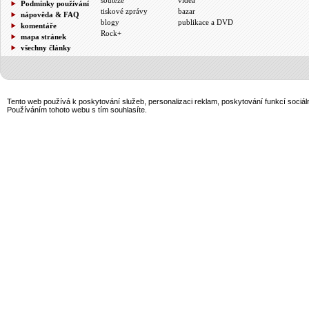
Podmínky používání
tiskové zprávy
bazar
nápověda & FAQ
blogy
publikace a DVD
komentáře
Rock+
mapa stránek
všechny články
Tento web používá k poskytování služeb, personalizaci reklam, poskytování funkcí sociál
Používáním tohoto webu s tím souhlasíte.