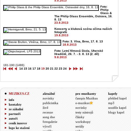
5.9.2013
Foto:
Philip
Glass &
The Philip Glass Ensemble, Ostrava, 16.
8. 13
23.8.2013
Koncerty a klubová scéna očima našich
fotografů
19.8.2013
Foto: 3. Vlna, Brno, 17. 8. 13
18.8.2013
Foto: Letní filmová škola, Uherské
Hradiště, 26. 7. - 3. 8. 13 (2. díl)
9.8.2013
181-190 (1486)
14
15
16
17
18
19
20
21
22
23
24
MUZIKUS.CZ
aktuálně
pro muzikanty
kapely
novinky
časopis Muzikus
přehled kapel
info
publicistika
e-muzikus
mp3
kontakty
živě
novinky
soutěže kapel
ze zákulisí
recenze
testy nástrojů
blogy kapel
partneři
song dne
články
autoři
fotogalerie
workshopy
ceník inzerce
výročí
seriály
logo ke stažení
soutěže
videa