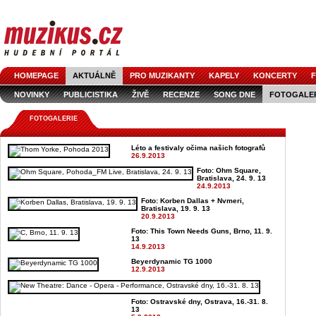
HOMEPAGE
AKTUÁLNĚ
PRO MUZIKANTY
KAPELY
KONCERTY
F
NOVINKY
PUBLICISTIKA
ŽIVĚ
RECENZE
SONG DNE
FOTOGALE
FOTOGALERIE
Léto a festivaly očima našich fotografů
26.9.2013
Foto: Ohm Square,
Bratislava, 24. 9. 13
24.9.2013
Foto: Korben Dallas + Nvmeri,
Bratislava, 19. 9. 13
20.9.2013
Foto: This Town Needs Guns, Brno, 11. 9.
13
14.9.2013
Beyerdynamic TG 1000
12.9.2013
Foto: Ostravské dny, Ostrava, 16.-31. 8.
13