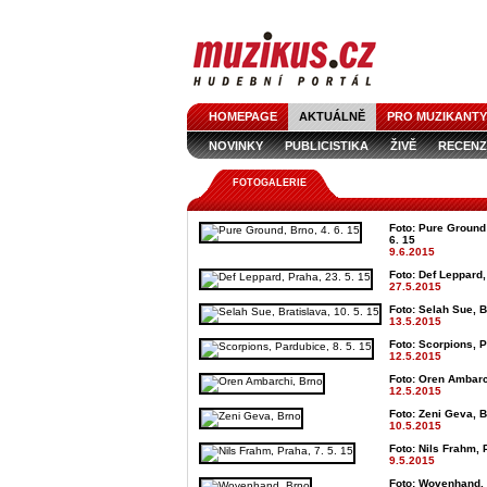
HOMEPAGE
AKTUÁLNĚ
PRO MUZIKANTY
NOVINKY
PUBLICISTIKA
ŽIVĚ
RECENZ
FOTOGALERIE
Foto: Pure Ground
6. 15
9.6.2015
Foto: Def Leppard,
27.5.2015
Foto: Selah Sue, B
13.5.2015
Foto: Scorpions, P
12.5.2015
Foto: Oren Ambarch
12.5.2015
Foto: Zeni Geva, B
10.5.2015
Foto: Nils Frahm, 
9.5.2015
Foto: Wovenhand, 