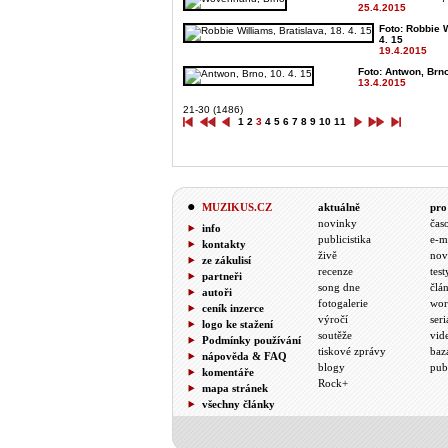
25.4.2015
Foto: Robbie W
4. 15
19.4.2015
Foto: Antwon, Brno
13.4.2015
21-30 (1486)
1
2
3
4
5
6
7
8
9
10
11
MUZIKUS.CZ
aktuálně
pro
novinky
čas
info
publicistika
e-m
kontakty
živě
nov
ze zákulisí
recenze
test
partneři
song dne
člá
autoři
fotogalerie
wor
ceník inzerce
výročí
seri
logo ke stažení
soutěže
vid
Podmínky používání
tiskové zprávy
baz
nápověda & FAQ
blogy
pub
komentáře
Rock+
mapa stránek
všechny články