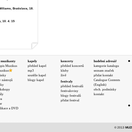
illiams, Bratislava, 18.
, 10. 4. 15
 muzikanty
kapely
koncerty
hudební adresář
opis Muzikus
přehled kapel
přehled koncertů
kategorie katalogu
uzikus
mp3
kluby
seznam značek
inky
soutěže kapel
živě
přidat kontakt
y nástrojů
blogy kapel
Catalogue Contents
festivaly
nky
(English)
přehled festivalů
kshopy
obch. podmínky
festivaloviny
ály
kontakt
blogy festivalů
ea
přidat festival
ar
likace a DVD
© 2013
MUZ