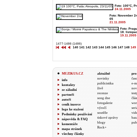
Foto: 100°C, Pr
24.11.2005
Foto: November 2n
05
21.11.2005
Foto: Pragu
18. listopa
19.11.2005
1477-1486 (1486)
140
141
142
143
144
145
146
147
148
149
MUZIKUS.CZ
aktuálně
pro
novinky
čas
info
publicistika
e-m
kontakty
živě
nov
ze zákulisí
recenze
test
partneři
song dne
člá
autoři
fotogalerie
wor
ceník inzerce
výročí
seri
logo ke stažení
soutěže
vid
Podmínky používání
tiskové zprávy
baz
nápověda & FAQ
blogy
pub
komentáře
Rock+
mapa stránek
všechny články