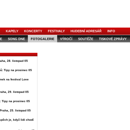
KAPELY
KONCERTY
FESTIVALY
HUDEBNÍ ADRESÁŘ
INFO
E
SONG DNE
FOTOGALERIE
VÝROČÍ
SOUTĚŽE
TISKOVÉ ZPRÁVY
raha, 28. listopad 05
ů: Tipy na prosinec 05
nek na festival Love
raha, 29. listopad 05
: Tipy na prosinec 05
Praha, 25. listopad 05
spěch je, když lidi chodí