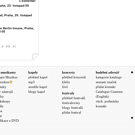
1 komentář
aha, 23. listopad 05
d, Praha, 20. listopad
e Berlin Insane, Praha,
d 05
 muzikanty
kapely
koncerty
hudební adresář
opis Muzikus
přehled kapel
přehled koncertů
kategorie katalogu
uzikus
mp3
kluby
seznam značek
inky
soutěže kapel
živě
přidat kontakt
y nástrojů
blogy kapel
Catalogue Contents
festivaly
nky
(English)
přehled festivalů
kshopy
obch. podmínky
festivaloviny
ály
kontakt
blogy festivalů
ea
přidat festival
ar
likace a DVD