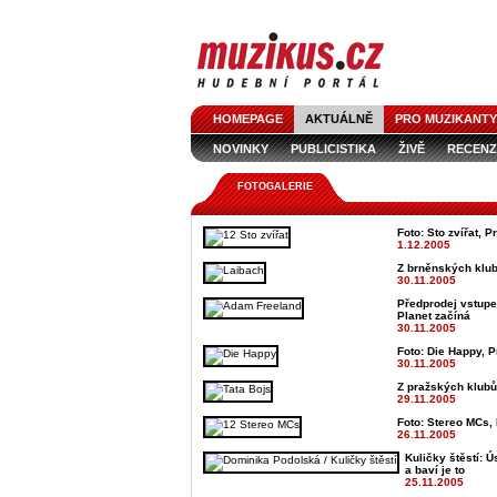
HOMEPAGE
AKTUÁLNĚ
PRO MUZIKANTY
NOVINKY
PUBLICISTIKA
ŽIVĚ
RECENZ
FOTOGALERIE
Foto: Sto zvířat, P
1.12.2005
Z brněnských klub
30.11.2005
Předprodej vstupe
Planet začíná
30.11.2005
Foto: Die Happy, P
30.11.2005
Z pražských klubů
29.11.2005
Foto: Stereo MCs, 
26.11.2005
Kuličky štěstí: Ú
a baví je to
25.11.2005