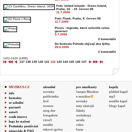
Foto: United Islands - Green Island,
Praha, 16. - 19. červen 06
11.7.2006
Foto: Flunk, Praha, 8. červen 06
11.7.2006
Pixies - legenda, která ovlivnila celou
generaci
9.7.2006
2 komentáře
Do festivalu Pohoda zbývají dva týdny
28.6.2006
2 komentáře
1411-1420 (1486)
137
138
139
140
141
142
143
144
145
146
147
MUZIKUS.CZ
aktuálně
pro muzikanty
kapely
novinky
časopis Muzikus
přehled kapel
info
publicistika
e-muzikus
mp3
kontakty
živě
novinky
soutěže kapel
ze zákulisí
recenze
testy nástrojů
blogy kapel
partneři
song dne
články
autoři
fotogalerie
workshopy
ceník inzerce
výročí
seriály
logo ke stažení
soutěže
videa
Podmínky používání
tiskové zprávy
bazar
nápověda & FAQ