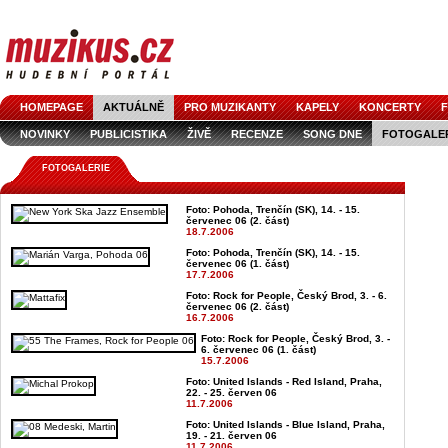
HOMEPAGE
AKTUÁLNĚ
PRO MUZIKANTY
KAPELY
KONCERTY
F
NOVINKY
PUBLICISTIKA
ŽIVĚ
RECENZE
SONG DNE
FOTOGALE
FOTOGALERIE
Foto: Pohoda, Trenčín (SK), 14. - 15.
červenec 06 (2. část)
18.7.2006
Foto: Pohoda, Trenčín (SK), 14. - 15.
červenec 06 (1. část)
17.7.2006
Foto: Rock for People, Český Brod, 3. - 6.
červenec 06 (2. část)
16.7.2006
Foto: Rock for People, Český Brod, 3. -
6. červenec 06 (1. část)
15.7.2006
Foto: United Islands - Red Island, Praha,
22. - 25. červen 06
11.7.2006
Foto: United Islands - Blue Island, Praha,
19. - 21. červen 06
11.7.2006