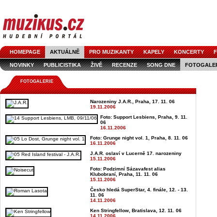
HOMEPAGE
AKTUÁLNĚ
PRO MUZIKANTY
KAPELY
KONCERTY
F
NOVINKY
PUBLICISTIKA
ŽIVĚ
RECENZE
SONG DNE
FOTOGALE
FOTOGALERIE
Narozeniny J.A.R., Praha, 17. 11. 06
19.11.2006
Foto: Support Lesbiens, Praha, 9. 11.
06
16.11.2006
Foto: Grunge night vol. 1, Praha, 8. 11. 06
16.11.2006
J.A.R. oslaví v Lucerně 17. narozeniny
15.11.2006
Foto: Podzimní Sázavafest alias
Klubobraní, Praha, 11. 11. 06
15.11.2006
Česko hledá SuperStar, 4. finále, 12. - 13.
11. 06
14.11.2006
Ken Stringfellow, Bratislava, 12. 11. 06
14.11.2006