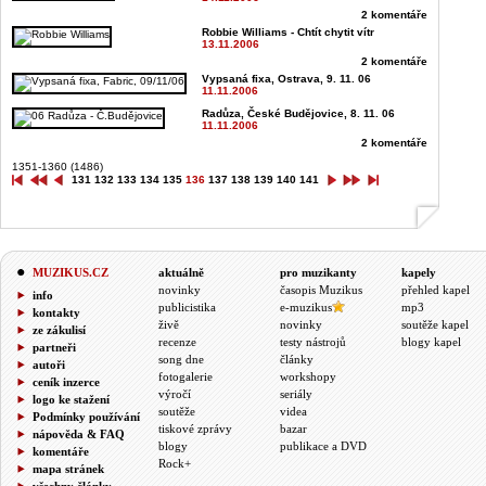
2 komentáře
Robbie Williams - Chtít chytit vítr
13.11.2006
2 komentáře
Vypsaná fixa, Ostrava, 9. 11. 06
11.11.2006
Radůza, České Budějovice, 8. 11. 06
11.11.2006
2 komentáře
1351-1360 (1486)
131
132
133
134
135
136
137
138
139
140
141
MUZIKUS.CZ
aktuálně
pro muzikanty
kapely
novinky
časopis Muzikus
přehled kapel
info
publicistika
e-muzikus
mp3
kontakty
živě
novinky
soutěže kapel
ze zákulisí
recenze
testy nástrojů
blogy kapel
partneři
song dne
články
autoři
fotogalerie
workshopy
ceník inzerce
výročí
seriály
logo ke stažení
soutěže
videa
Podmínky používání
tiskové zprávy
bazar
nápověda & FAQ
blogy
publikace a DVD
komentáře
Rock+
mapa stránek
všechny články