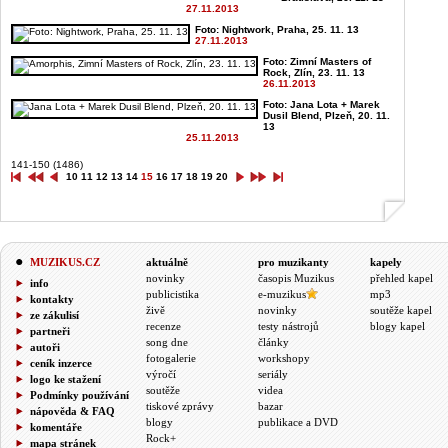
27.11.2013
Foto: Nightwork, Praha, 25. 11. 13
27.11.2013
Foto: Zimní Masters of
Rock, Zlín, 23. 11. 13
26.11.2013
Foto: Jana Lota + Marek
Dusil Blend, Plzeň, 20. 11.
13
25.11.2013
141-150 (1486)
10
11
12
13
14
15
16
17
18
19
20
MUZIKUS.CZ
aktuálně
pro muzikanty
kapely
novinky
časopis Muzikus
přehled kapel
info
publicistika
e-muzikus
mp3
kontakty
živě
novinky
soutěže kapel
ze zákulisí
recenze
testy nástrojů
blogy kapel
partneři
song dne
články
autoři
fotogalerie
workshopy
ceník inzerce
výročí
seriály
logo ke stažení
soutěže
videa
Podmínky používání
tiskové zprávy
bazar
nápověda & FAQ
blogy
publikace a DVD
komentáře
Rock+
mapa stránek