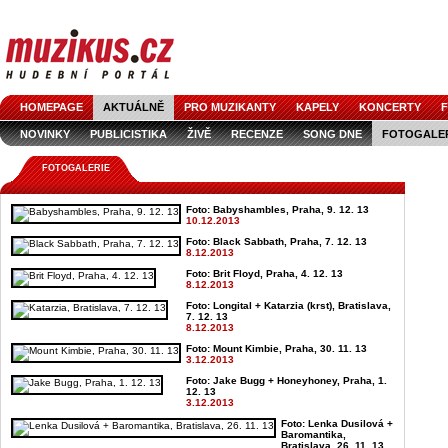
HOMEPAGE
AKTUÁLNĚ
PRO MUZIKANTY
KAPELY
KONCERTY
F
NOVINKY
PUBLICISTIKA
ŽIVĚ
RECENZE
SONG DNE
FOTOGALE
FOTOGALERIE
Foto: Babyshambles, Praha, 9. 12. 13
10.12.2013
Foto: Black Sabbath, Praha, 7. 12. 13
8.12.2013
Foto: Brit Floyd, Praha, 4. 12. 13
8.12.2013
Foto: Longital + Katarzia (krst), Bratislava,
7. 12. 13
8.12.2013
Foto: Mount Kimbie, Praha, 30. 11. 13
3.12.2013
Foto: Jake Bugg + Honeyhoney, Praha, 1.
12. 13
3.12.2013
Foto: Lenka Dusilová +
Baromantika,
Bratislava, 26. 11. 13