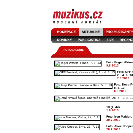
HOMEPAGE
AKTUÁLNĚ
PRO MUZIKANTY
NOVINKY
PUBLICISTIKA
ŽIVĚ
RECENZ
FOTOGALERIE
Foto: Roger Waters
9.8.2013
Foto: OFF F
2. - 4. 8. 13
7.8.2013
Foto: Deep P
5. 8. 13
6.8.2013
13 (1. díl)
1.8.2013
Foto: Iron Maiden,
30.7.2013
Foto: Alice Cooper
28.7.2013