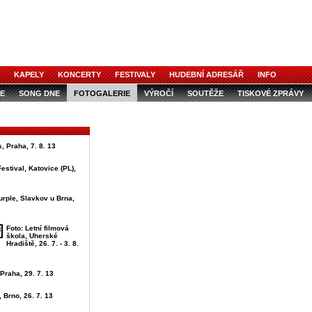
KAPELY
KONCERTY
FESTIVALY
HUDEBNÍ ADRESÁŘ
INFO
E
SONG DNE
FOTOGALERIE
VÝROČÍ
SOUTĚŽE
TISKOVÉ ZPRÁVY
, Praha, 7. 8. 13
estival, Katovice (PL),
urple, Slavkov u Brna,
Foto: Letní filmová
škola, Uherské
Hradiště, 26. 7. - 3. 8.
 Praha, 29. 7. 13
, Brno, 26. 7. 13