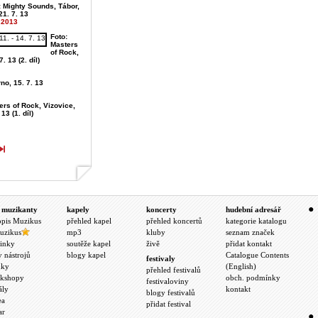
: Mighty Sounds, Tábor,
21. 7. 13
.2013
Foto:
Masters
of Rock,
7. 13 (2. díl)
no, 15. 7. 13
ers of Rock, Vizovice,
 13 (1. díl)
 muzikanty
kapely
koncerty
hudební adresář
opis Muzikus
přehled kapel
přehled koncertů
kategorie katalogu
uzikus
mp3
kluby
seznam značek
inky
soutěže kapel
živě
přidat kontakt
y nástrojů
blogy kapel
Catalogue Contents
festivaly
nky
(English)
přehled festivalů
kshopy
obch. podmínky
festivaloviny
ály
kontakt
blogy festivalů
ea
přidat festival
ar