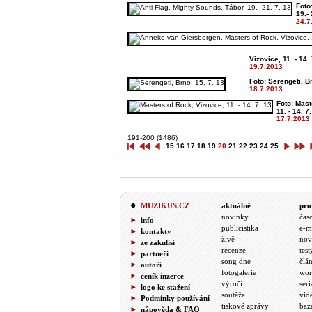
Foto
19.- 
24.7
Vizovice, 11. - 14. 
19.7.2013
Foto: Serengeti, Br
18.7.2013
Foto: Mast
11. - 14. 7.
17.7.2013
191-200 (1486)
15
16
17
18
19
20
21
22
23
24
25
MUZIKUS.CZ
aktuálně
pro
novinky
čas
info
publicistika
e-m
kontakty
živě
nov
ze zákulisí
recenze
test
partneři
song dne
člá
autoři
fotogalerie
wor
ceník inzerce
výročí
seri
logo ke stažení
soutěže
vid
Podmínky používání
tiskové zprávy
baz
nápověda & FAQ