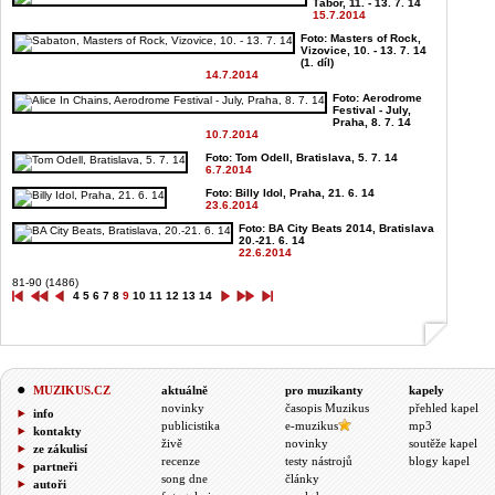
Tábor, 11. - 13. 7. 14
15.7.2014
Foto: Masters of Rock,
Vizovice, 10. - 13. 7. 14
(1. díl)
14.7.2014
Foto: Aerodrome
Festival - July,
Praha, 8. 7. 14
10.7.2014
Foto: Tom Odell, Bratislava, 5. 7. 14
6.7.2014
Foto: Billy Idol, Praha, 21. 6. 14
23.6.2014
Foto: BA City Beats 2014, Bratislava
20.-21. 6. 14
22.6.2014
81-90 (1486)
4
5
6
7
8
9
10
11
12
13
14
MUZIKUS.CZ
aktuálně
pro muzikanty
kapely
novinky
časopis Muzikus
přehled kapel
info
publicistika
e-muzikus
mp3
kontakty
živě
novinky
soutěže kapel
ze zákulisí
recenze
testy nástrojů
blogy kapel
partneři
song dne
články
autoři